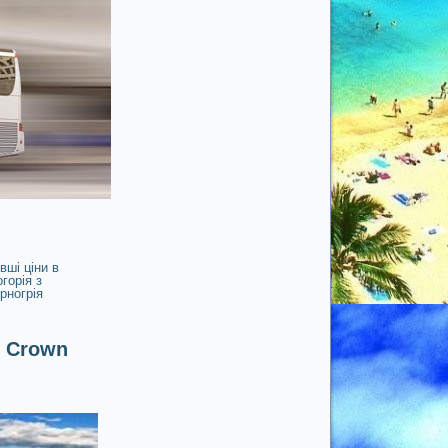
ші ціни в
горія з
рногрія
ь Crown