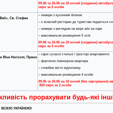
09.06 та 16.06 на 10 ночей (сніданки) автобус
євро за 2 особи
– номери з кухонним блоком
Balic
, Св. Стефан
– є власний ресторан де туристам подається сн
– номери з виглядом на море або на парк
– максимальне розміщення 5 осіб
09.06 та 16.06 на 10 ночей (сніданки) автобус
євро за 2 особи
– гарні сучасні стильні і просторі апартаменти
ти
Blue Horizont
, Пржно
– фактично повноцінна квартира
– спокійне місто відпочинку
– максимальне розміщення 4 особи
09.06 та 16.06 на 10 ночей (без харчування) а
820 євро за 2 особи
ливість прорахувати будь-які інш
 ВСІЄЮ УКРАЇНОЮ!