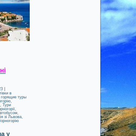
ні
23
|
тівки в
,
горящие туры
огорію
,
,
Тури
рногорії
,
автобусом
,
ія зі Львова
,
Чорногорію
ва у