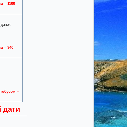
ом – 1100
іданок
ом – 940
втобусом –
і дати