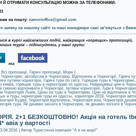
 Й ОТРИМАТИ КОНСУЛЬТАЦІЮ МОЖНА ЗА ТЕЛЕФОНАМИ:
33
нам на пошту:
namorioffice@gmail.com
е заявку на нашому сайті та наші менеджери самі зв’яжуться з Вами
ся в курсі найсвіжіших подій, найкращих «горящих» пропозицій,
іших турів – підписуйтесь у наші групи:
та
Всі пропозиції
,
Гарячі пропозиції
,
Море
|
 Чорногорію
,
автобусом в Чорногорію
,
Відпочинок в Чорногорії
,
Гарячі пу
рячі путівки чорногорія
,
Гарячі тури по світу
,
Горящие туры в Черногорию
з киева
,
горящие туры в черногорию из одессы
,
Найдешевші ціни в Чорн
е смачно відпочивати у Чорногорії
,
путівки чорногорія
,
Тури в Чорногорію
и Чорногорія Львів
,
Цены на туры в Черногорию
,
Ціни на відпочинок в Чо
дых и туры
,
черногория туры из одессы
,
чорногорія 2019
,
Чорногорія авто
ногорія Будва
,
Чорногорія відпочинок
,
Чорногорія віза
,
Чорногорія деше
огорія тури
,
Як дешево заїхати в Чорногорію
,
як дешево поїхати в Чорно
ІЯ. 2+1 БЕЗКОШТОВНО! Акція на готель Ibe
4* авіа у вартості
3.04.2016
|
Автор
Туристична компанія "А я на морі!"