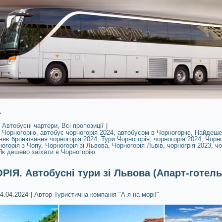
→
Автобусні чартери
,
Всі пропозиції
|
 Чорногорію
,
автобус чорногорія 2024
,
автобусом в Чорногорію
,
Найдешев
ннє бронювання чорногорія 2024
,
Тури Чорногорія
,
чорногорія 2024
,
Чорно
огорія з Чопу
,
Чорногорія зі Львова
,
Чорногорія Львів
,
чорногрія 2023
,
чо
Як дешево заїхати в Чорногорію
ІЯ. Автобусні тури зі Львова (Апарт-готел
4.04.2024
|
Автор
Туристична компанія "А я на морі!"