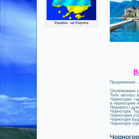
Україна - це Європа
В
Продовження
Опубліковано у
Теґи:
автобус в
Чорногорію
,
га
в черногорию и
Недорого і дуж
Чорногорія
,
Тур
Черногория от
Чорногорія Бу
Чорногорія тур
Чорногорі