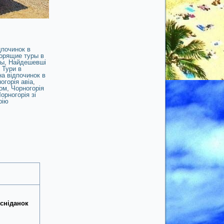
дпочинок в
орящие туры в
сы
,
Найдешевші
,
Тури в
на відпочинок в
огорія авіа
,
сом
,
Чорногорія
орногорія зі
рію
 сніданок