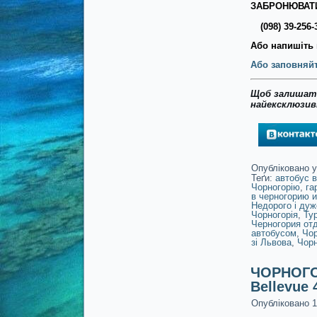
ЗАБРОНЮВАТИ
(098) 39-256-
Або напишіть 
Або заповняйт
Щоб залишати
найексклюзивн
Опубліковано у
Теґи:
автобус в
Чорногорію
,
га
в черногорию и
Недорого і дуж
Чорногорія
,
Тур
Черногория от
автобусом
,
Чор
зі Львова
,
Чорн
ЧОРНОГОР
Bellevue 
Опубліковано
1