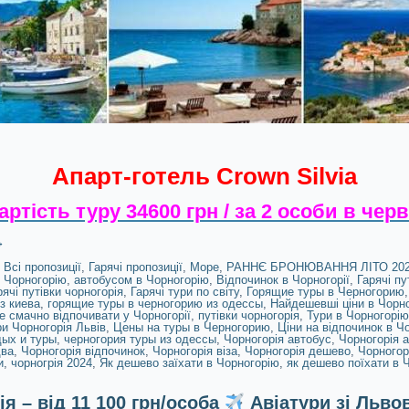
Апарт-готель Crown Silvia
артість туру 34600 грн / за 2 особи в черв
→
Всі пропозиції
,
Гарячі пропозиції
,
Море
,
РАННЄ БРОНЮВАННЯ ЛІТО 20
 Чорногорію
,
автобусом в Чорногорію
,
Відпочинок в Чорногорії
,
Гарячі пу
рячі путівки чорногорія
,
Гарячі тури по світу
,
Горящие туры в Черногорию
з киева
,
горящие туры в черногорию из одессы
,
Найдешевші ціни в Чорн
е смачно відпочивати у Чорногорії
,
путівки чорногорія
,
Тури в Чорногорію
и Чорногорія Львів
,
Цены на туры в Черногорию
,
Ціни на відпочинок в Чо
дых и туры
,
черногория туры из одессы
,
Чорногорія автобус
,
Чорногорія 
два
,
Чорногорія відпочинок
,
Чорногорія віза
,
Чорногорія дешево
,
Чорногор
и
,
чорногрія 2024
,
Як дешево заїхати в Чорногорію
,
як дешево поїхати в 
я – від 11 100 грн/особа
Авіатури зі Льво