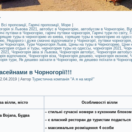
→
Всі пропозиції
,
Гарячі пропозиції
,
Море
|
огорія зі Львова 2021
,
автобус в Чорногорію
,
автобусом в Чорногорію
,
Ві
ячі путівки в Чорногорію
,
гарячі путівки чорногорія
,
Гарячі тури по світу
,
Г
орящие туры в черногорию из киева
,
горящие туры в черногорию из одес
рію
,
Недорого і дуже смачно відпочивати у Чорногорії
,
путівки чорногорія
ри Чорногорія
,
Тури Чорногорія Львів
,
Цены на туры в Черногорию
,
Ціни 
ногория отдых и туры
,
черногория туры из одессы
,
чорногорія 2021
,
Чорн
 2021
,
Чорногорія авіа зі Львова
,
Чорногорія автобус
,
Чорногорія автобу
рія відпочинок
,
Чорногорія віза
,
Чорногорія дешево
,
чорногорія економ
,
Ч
орія тури
,
Як дешево заїхати в Чорногорію
,
як дешево поїхати в Чорного
асейнами в Чорногорії!!!
2.04.2019
|
Автор
Туристична компанія "А я на морі!"
ва в
ілли, місто
Особливості вілли
– стильні сучасні номери з кухонним блоком
ла
Bojan
a
, Будва
– є власний ресторан де туристам подається
– максимальне розміщення 4 особи