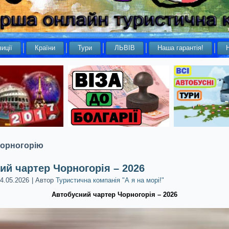
иції
Країни
Тури
ЛЬВІВ
Наша гарантія!
Чорногорію
ий чартер Чорногорія – 2026
4.05.2026
|
Автор
Туристична компанія "А я на морі!"
Автобусний чартер Чорногорія – 2026