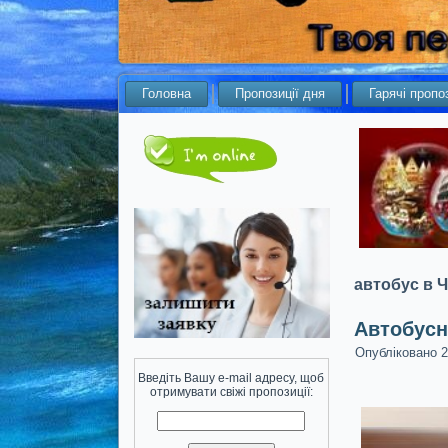
Головна
Пропозиції дня
Гарячі пропоз
автобус в 
Автобусн
Опубліковано
2
Введіть Вашу e-mail адресу, щоб
отримувати свіжі пропозиції: