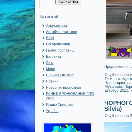
Категорії
Авіачартери
Автобусні чартери
ВІЗИ
Всі пропозиції
Гарячі пропозиції
Екзотика
Лижі
Продовження
Море
Опубліковано у
НОВИЙ РІК 2025
Теґи:
автобус в
Новини
Чорногорію
,
ра
Мукачево
,
Чорн
Новорічні пропозиції
автобус 2023
,
РАННЄ БРОНЮВАННЯ ЛІТО
2023
ЧОРНОГОР
Різдво Христове
Silvia)
Україна
Опубліковано
2