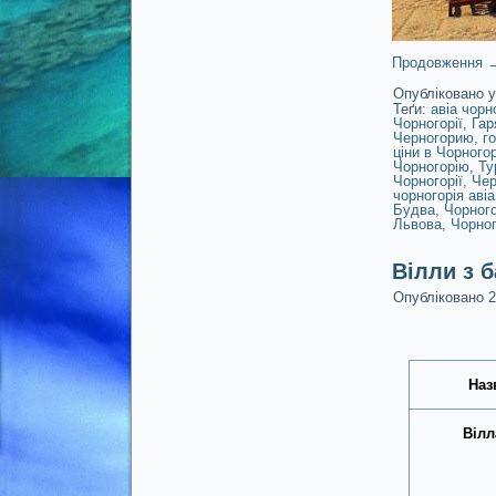
Продовження
Опубліковано у
Теґи:
авіа чорн
Чорногорії
,
Гар
Черногорию
,
г
ціни в Чорного
Чорногорію
,
Ту
Чорногорії
,
Чер
чорногорія авіа
Будва
,
Чорного
Львова
,
Чорног
Вілли з б
Опубліковано
2
Наз
Віл