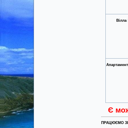
Вілла
Апартамен
Є мож
ПРАЦЮЄМО ЗІ