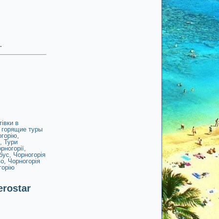
.
тівки в
,
горящие туры
огорію
,
,
Тури
рногорії
,
бус
,
Чорногорія
во
,
Чорногорія
горію
rostar