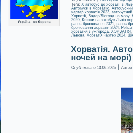
Теґи:
X автобус до хорватії зі Ль
Автобуси в Хорватію
,
Автобусний 
чартер хорватія 2023
,
автобусний 
Хорватії
,
Задар/Біоград на мору
,
2020
,
Квитки на автобус Львів хор
Україна - це Європа
раннє бронювання 2021
,
раннє бр
бронювання хорватія 2024
,
Рейси 
хорватия з ужгорода
,
ХОРВАТІЯ
,
Львова
,
Хорватія чартер 2024
,
Ші
Хорватія. Авто
ночей на морі) 
|
Опубліковано
10.06.2025
Автор