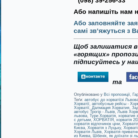
(098) 39-256-33
Або напишіть нам 
Або заповняйте зая
самі зв’яжуться з В
Щоб залишатися в 
«горящих» пропози
підписуйтесь у наш
та
Опубліковано у
Всі пропозиції
,
Га
Теґи:
автобус до хорватіїзі Львов
Хорватії
,
автобусные рейсы - Хор
Хорватії
,
Далмация Хорватия
,
Зад
автобус Трогір - Львів
,
Львів Хорв
львова
,
Тури Хорватія
,
хорватия 
с детьми
,
ХОРВАТІЯ
,
хорватія 20
хорватія відпочинок ціни
,
Хорватія
Києва
,
Хорватія з Луцьку
,
Хорваті
Хорватія Львів
,
Хорватія приватн
из Киева
,
Шібенік
,
як доїхати зі л