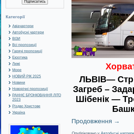
Категорії
Авіачартери
Автобусні чартери
ВІЗИ
Всі пропозиції
Гарячі пропозиції
Екзотика
Лижі
Хорват
Море
НОВИЙ РІК 2025
ЛЬВІВ— Стр
Новини
Загреб – Зада
Новорічні пропозиції
РАННЄ БРОНЮВАННЯ ЛІТО
Шібенік — Тр
2023
Різдво Христове
Башк
Україна
Продовження
→
Опубліковано у
Автобусні чартер