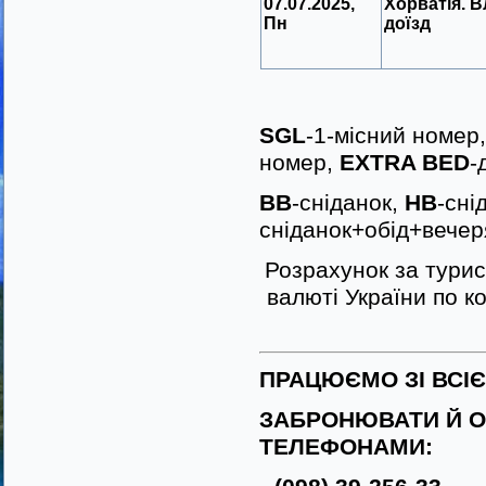
07.07.2025,
Хорватія. 
Пн
доїзд
SGL
-1-місний номер
номер,
EXTRA BED
-
BB
-сніданок,
HB
-сні
сніданок+обід+вечер
Розрахунок за турис
валюті України по к
ПРАЦЮЄМО ЗІ ВСІ
ЗАБРОНЮВАТИ Й О
ТЕЛЕФОНАМИ: