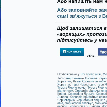
Або напишіть нам 
Або заповняйте зая
самі зв’яжуться з В
Щоб залишатися в 
«горящих» пропози
підписуйтесь у наш
та
Опубліковано у
Всі пропозиції
,
Мо
Теґи:
апартаменти Хорватія
,
гаряч
Хорватии
,
Львів Хорватія автобус
Хорватія
,
Тури Чорногорія
,
Тури Ч
Туры в Черногорию
,
Туры в Черно
відпочинок
,
Хорватія відпочинок в
Києва
,
Хорватія з Луцьку
,
Хорваті
Львова
,
Хорватія приватний сект
Черногорию
,
черногория отдых с
авіа
,
Чорногорія автобус
,
Чорного
економ
,
Чорногорія зі Львова
,
Чор