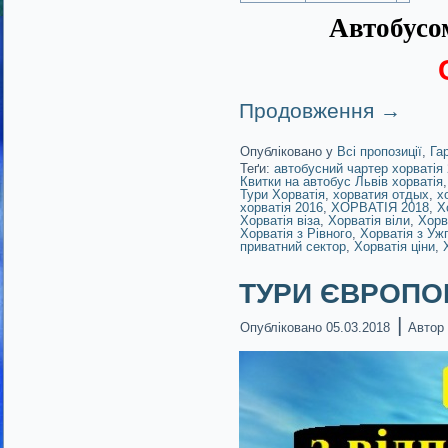
Автобусом
Продовження
→
Опубліковано у
Всі пропозиції
,
Га
Теґи:
автобусний чартер хорватія
Квитки на автобус Львів хорватія
Тури Хорватія
,
хорватия отдых
,
х
хорватія 2016
,
ХОРВАТІЯ 2018
,
Х
Хорватія віза
,
Хорватія віли
,
Хорв
Хорватія з Рівного
,
Хорватія з Уж
приватний сектор
,
Хорватія ціни
,
ТУРИ ЄВРОПОЮ!
|
Опубліковано
05.03.2018
Автор