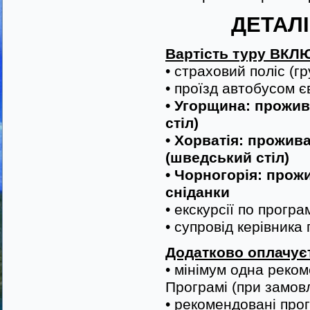
ДЕТАЛ
Вартість туру ВКЛ
• страховий поліс (г
• проїзд автобусом 
• Угорщина: прожива
стіл)
• Хорватія: проживан
(шведський стіл)
• Чорногорія: прожив
сніданки
• екскурсії по програ
• супровід керівника 
Додатково оплачує
• мінімум одна реком
Програмі (при замовл
• рекомендовані про