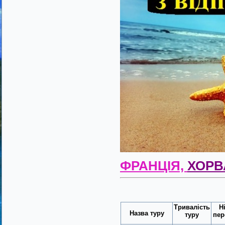
ФРАНЦІЯ,
ХОРВ
Тривалість
Н
Назва туру
туру
пер