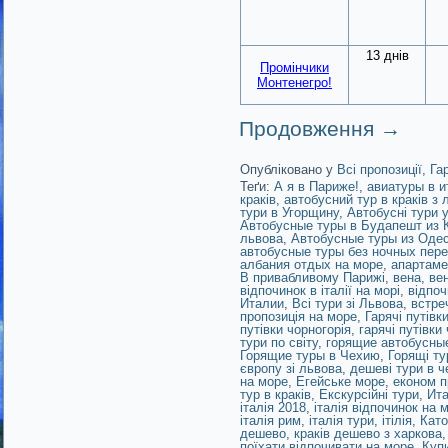
13 днів
Промінчики
Монтенегро!
Продовження
→
Опубліковано у
Всі пропозиції
,
Га
Теґи:
А я в Париже!
,
авиатуры в и
краків
,
автобусний тур в краків з 
тури в Угорщину
,
Автобусні тури 
Автобусные туры в Будапешт из 
львова
,
Автобусные туры из Оде
автобусные туры без ночных пер
албания отдых на море
,
апартаме
В привабливому Парижі
,
вена
,
ве
відпочинок в італії на морі
,
відпоч
Италии
,
Всі тури зі Львова
,
встре
пропозиція на море
,
Гарячі путівк
путівки чорногорія
,
гарячі путівки
тури по світу
,
горящие автобусные
Горящие туры в Чехию
,
Горящі ту
європу зі львова
,
дешеві тури в ч
на море
,
Егейське море
,
економ п
тур в краків
,
Екскурсійні тури
,
Ит
італія 2018
,
італія відпочинок на м
італія рим
,
італія тури
,
ітілія
,
Като
дешево
,
краків дешево з харкова
поїхати відпочивати на море
,
Куп