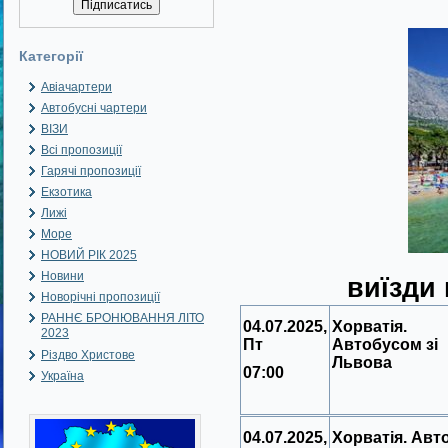
Категорії
Авіачартери
Автобусні чартери
ВІЗИ
Всі пропозиції
Гарячі пропозиції
Екзотика
Лижі
Море
НОВИЙ РІК 2025
Новини
виїзди
Новорічні пропозиції
РАННЄ БРОНЮВАННЯ ЛІТО
04.07.2025,
Хорватія.
2023
Пт
Автобусом зі
Різдво Христове
Львова
07:00
Україна
04.07.2025,
Хорватія. Авт