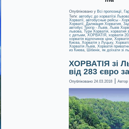
Опубліковано у
Всі пропозиції
,
Га
Теґи:
автобус до хорватіїзі Львов
Хорватії
,
автобусные рейсы - Хор
Хорватії
,
Далмация Хорватия
,
Зад
автобус Трогір - Львів
,
Львів Хорв
львова
,
Тури Хорватія
,
хорватия 
с детьми
,
ХОРВАТІЯ
,
хорватія 20
хорватія відпочинок ціни
,
Хорватія
Києва
,
Хорватія з Луцьку
,
Хорваті
Хорватія Львів
,
Хорватія приватн
из Киева
,
Шібенік
,
як доїхати зі л
ХОРВАТІЯ зі Л
від 283 євро з
|
Опубліковано
24.03.2018
Автор