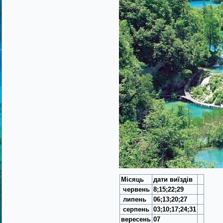
Місяць
дати виїздів
червень
8;15;22;29
липень
06;13;20;27
се
рпень
03;10;17;24;31
вересень
07