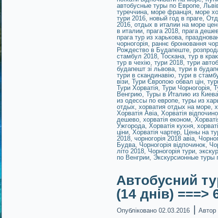
автобусные туры по Европе
,
Льві
туреччина
,
море франція
,
море хо
тури 2016
,
новый год в праге
,
Отд
2016
,
отдых в италии на море це
в италии
,
прага 2018
,
прага деше
прага тур из харькова
,
празднован
чорногорія
,
раннє бронювання чор
Рождество в Будапеште
,
розпрод
стамбул 2018
,
Тоскана
,
тур в крак
тур в чехію
,
тури 2018
,
тури авто
будапешт зі львова
,
тури в будап
тури в скандинавію
,
тури в стамб
візи
,
Тури Європою обвал цін
,
тур
Тури Хорватія
,
Тури Чорногорія
,
Т
Венгрию
,
Туры в Италию из Киев
из одессы по европе
,
туры из хар
отдых
,
хорватия отдых на море
,
х
Хорватія Авіа
,
Хорватія відпочино
дешево
,
хорватія економ
,
Хорваті
Ужгорода
,
Хорватія кухня
,
хорват
ціни
,
Хорватія чартер
,
Цены на ту
2018
,
чорногорія 2018 авіа
,
Чорног
Будва
,
Чорногорія відпочинок
,
Чо
літо 2018
,
Чорногорія тури
,
экску
по Венгрии
,
Экскурсионные туры 
Автобусний т
(14 днів) ===> 
|
Опубліковано
02.03.2016
Автор