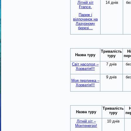
Літній хіт
14 днів
бе
France.
Париж і
відпочинок на
Лазурному
березі…
Тривалість
Ні
Назва туру
туру
пер
Світ насолод –
7 днів
бе
Хорватія!!!
9 днів
бе
Моя перлинка –
Хорватія!!!
Тривалість
Н
Назва туру
туру
пе
Літній хіт –
10 днів
Монтенегро!