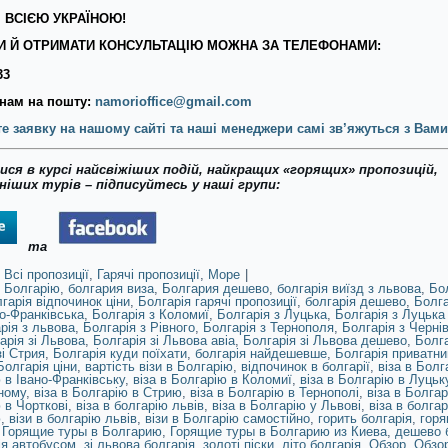
 ВСІЄЮ УКРАЇНОЮ!
 Й ОТРИМАТИ КОНСУЛЬТАЦІЮ МОЖНА ЗА ТЕЛЕФОНАМИ:
33
нам на пошту:
namorioffice@gmail.com
е заявку на нашому сайті та наші менеджери самі зв’яжуться з Вами
ся в курсі найсвіжіших подій, найкращих «горящих» пропозицій,
іших турів – підписуйтесь у наші групи:
та
Всі пропозиції
,
Гарячі пропозиції
,
Море
|
 Болгарію
,
болгария виза
,
Болгария дешево
,
болгарія виїзд з львова
,
Бо
гарія відпочинок ціни
,
Болгарія гарячі пропозиції
,
болгарія дешево
,
Болга
но-Франківська
,
Болгарія з Коломиї
,
Болгарія з Луцька
,
Болгарія з Луцька 
рія з львова
,
Болгарія з Рівного
,
Болгарія з Тернополя
,
Болгарія з Чернів
арія зі Львова
,
Болгарія зі Львова авіа
,
Болгарія зі Львова дешево
,
Болга
зі Стрия
,
Болгарія куди поїхати
,
болгарія найдешевше
,
Болгарія приватни
Болгарія ціни
,
вартість візи в Болгарію
,
відпочинок в болгарії
,
віза в Болг
 в Івано-Франківську
,
віза в Болгарію в Коломиї
,
віза в Болгарію в Луцьк
ному
,
віза в Болгарію в Стрию
,
віза в Болгарію в Тернополі
,
віза в Болга
 в Чорткові
,
віза в болгарію львів
,
віза в Болгарію у Львові
,
віза в болгар
ю
,
візи в болгарію львів
,
візи в Болгарію самостійно
,
горить болгарія
,
горя
,
Горящие туры в Болгарию
,
Горящие туры в Болгарию из Киева
,
дешево 
ія автобусом
,
зі львова болгарія
,
золоті піски
,
літо болгарія
,
Обзор
,
Обзор