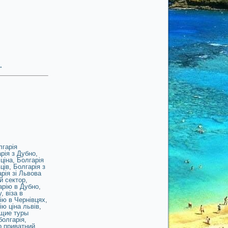
.
лгарія
рія з Дубно
,
ціна
,
Болгарія
ців
,
Болгарія з
рія зі Львова
й сектор
,
арію в Дубно
,
у
,
віза в
рію в Чернівцях
,
ію ціна львів
,
щие туры
болгарія
,
 приватний