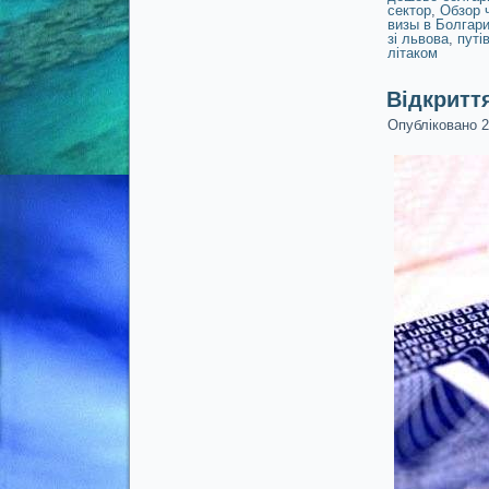
сектор
,
Обзор 
визы в Болгар
зі львова
,
путі
літаком
Відкриття
Опубліковано
2