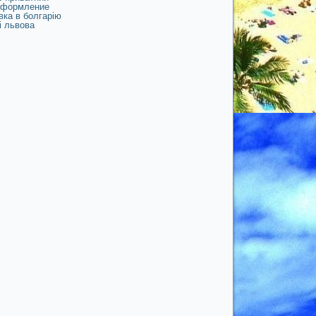
формление
вка в болгарію
і львова