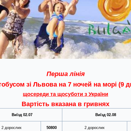
Перша лінія
обусом зі Львова на 7 ночей на морі (9 д
щосереди та щосуботи з України
Вартість вказана в гривнях
Виїзд 02.07
Виїзд 02.08
2 дорослих
50800
2 дорослих