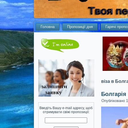
Головна
Пропозиції дня
Гарячі пропоз
віза в Болг
Болгарія
Опубліковано
1
Введіть Вашу e-mail адресу, щоб
отримувати свіжі пропозиції: