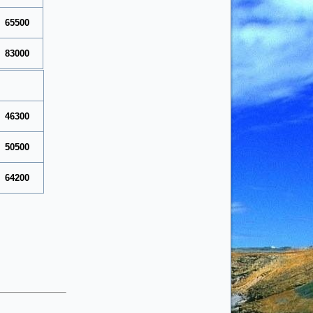
65500
83000
46300
50500
64200