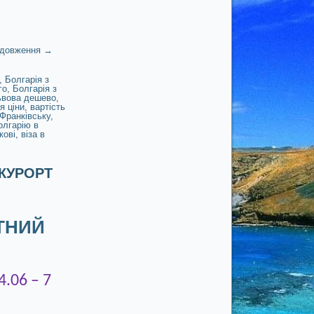
довження
→
,
Болгарія з
го
,
Болгарія з
Львова дешево
,
я ціни
,
вартість
-Франківську
,
олгарію в
кові
,
віза в
 КУРОРТ
ТНИЙ
.06 – 7