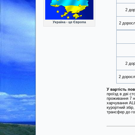
2 до
Україна - це Європа
2 доросл
2 дор
2 доросл
У вартість по
проїзд в дві ст
проживання 7 н
харчування ALL
курортний збір,
трансфер до го