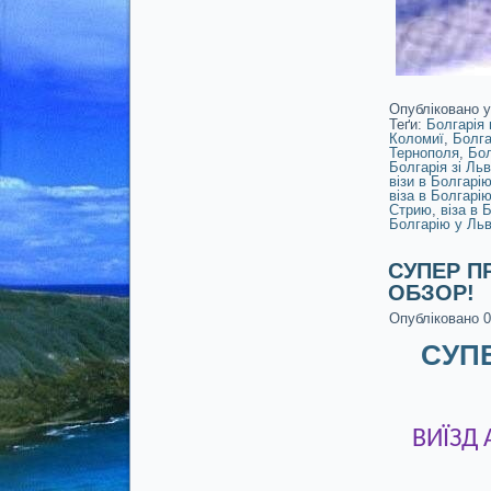
Опубліковано у
Теґи:
Болгарія 
Коломиї
,
Болга
Тернополя
,
Бол
Болгарія зі Льв
візи в Болгарі
віза в Болгарі
Стрию
,
віза в 
Болгарію у Льв
СУПЕР П
ОБЗОР!
Опубліковано
0
СУПЕ
ВИЇЗД 