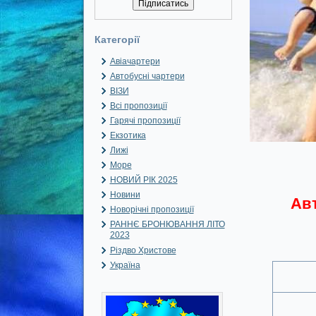
Категорії
Авіачартери
Автобусні чартери
ВІЗИ
Всі пропозиції
Гарячі пропозиції
Екзотика
Лижі
Море
НОВИЙ РІК 2025
Новини
Авт
Новорічні пропозиції
РАННЄ БРОНЮВАННЯ ЛІТО
2023
Різдво Христове
Україна