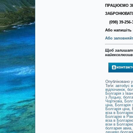
ПРАЦЮЄМО ЗІ
ЗАБРОНЮВАТИ
(098) 39-256-
Або напишіть 
Або заповняйт
Щоб залишати
найексклюзивн
Опубліковано у
Теґи:
автобус в
відпочинок
,
бол
Болгарія з Іва
з Луцьку
,
болга
Чорткова
,
Болг
ціна
,
Болгарія 
Болгарія ціна
,
віза в Болгарію
Болгарію в Рів
віза в Болгарію
візи в Болгарі
болгария авиа
дешево болгар