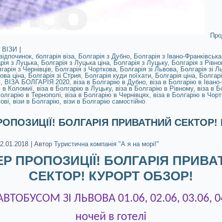
Про
ВІЗИ
|
відпочинок
,
болгарія віза
,
Болгарія з Дубно
,
Болгарія з Івано-Франківська
рія з Луцька
,
Болгарія з Луцька ціна
,
Болгарія з Луцьку
,
Болгарія з Рівно
гарія з Чернівців
,
Болгарія з Чорткова
,
Болгарія зі Львова
,
Болгарія зі 
ова ціна
,
Болгарія зі Стрия
,
Болгарія куди поїхати
,
Болгарія ціна
,
Болгарі
ю
,
ВІЗА БОЛГАРІЯ 2020
,
віза в Болгарію в Дубно
,
віза в Болгарію в Івано
ю в Коломиї
,
віза в Болгарію в Луцьку
,
віза в Болгарію в Рівному
,
віза в Б
Болгарію в Тернополі
,
віза в Болгарію в Чернівцях
,
віза в Болгарію в Чорт
ові
,
візи в Болгарію
,
візи в Болгарію самостійно
РОПОЗИЦІЇ! БОЛГАРІЯ ПРИВАТНИЙ СЕКТОР!
2.01.2018
|
Автор
Туристична компанія "А я на морі!"
Р ПРОПОЗИЦІЇ! БОЛГАРІЯ ПРИВА
СЕКТОР! КУРОРТ ОБЗОР!
АВТОБУСОМ ЗІ ЛЬВОВА 01.06, 02.06, 03.06, 04
ночей в готелі