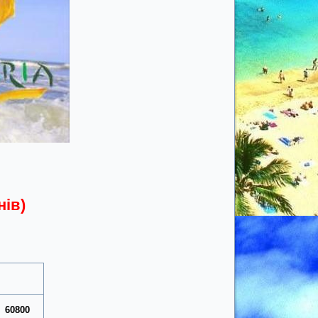
нів)
60800