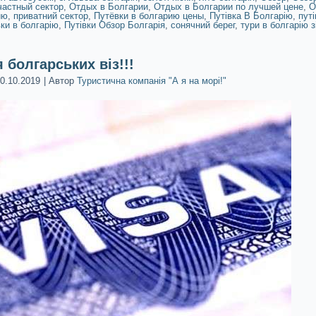
частный сектор
,
Отдых в Болгарии
,
Отдых в Болгарии по лучшей цене
,
О
ию
,
приватний сектор
,
Путёвки в болгарию цены
,
Путівка В Болгарію
,
путі
вки в болгарію
,
Путівки Обзор Болгарія
,
сонячний берег
,
тури в болгарію з
 болгарських віз!!!
0.10.2019
|
Автор
Туристична компанія "А я на морі!"