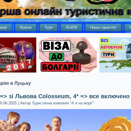
иції
Країни
Тури
ЛЬВІВ
Наша гарантія!
арію в Луцьку
 => зі Львова Colosseum, 4* => все включено
0.06.2025
|
Автор
Туристична компанія "А я на морі!"