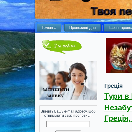
Головна
Пропозиції дня
Гарячі пропоз
Греція
Тури в
Незабут
Введіть Вашу e-mail адресу, щоб
отримувати свіжі пропозиції:
Греція,