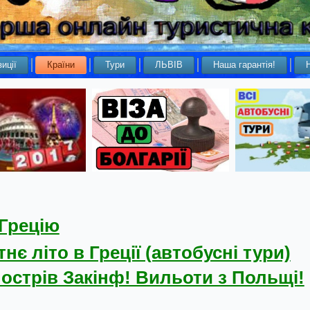
иції
Країни
Тури
ЛЬВІВ
Наша гарантія!
 Грецію
нє літо в Греції (автобусні тури)
 острів Закінф! Вильоти з Польщі!