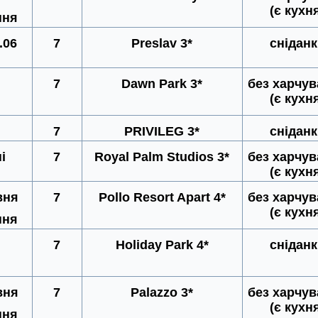
(є кухн
пня
.06
7
Preslav 3*
снідан
7
Dawn Park 3*
без харчу
(є кухн
7
PRIVILEG 3*
снідан
і
7
Royal Palm Studios 3*
без харчу
(є кухн
вня
7
Pollo Resort Apart 4*
без харчу
(є кухн
пня
7
Holiday Park 4*
снідан
вня
7
Palazzo 3*
без харчу
(є кухн
пня