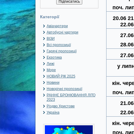
поч. ли
Категорії
20.06 21
22.06
Авіачартери
Автобусні чартери
27.06
ВІЗИ
28.06
Всі пропозиції
Гарячі пропозиції
27.06
Екзотика
Лижі
у липн
Море
НОВИЙ РІК 2025
кін. чер
Новини
Новорічні пропозиції
поч. ли
РАННЄ БРОНЮВАННЯ ЛІТО
2023
21.06
Різдво Христове
22.06
Україна
кін. чер
поч. ли