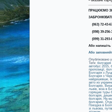
– вказане харч
ПРАЦЮЄМО ЗІ
ЗАБРОНЮВАТИ
(063) 72-43-6
(098) 39-256-
(099) 31-293-
Або напишіть 
Або заповняйт
Опубліковано у
Теґи:
болгария
автобус 2015
,
пропозиції
,
бол
Болгарія з Луц
Болгарія з Черн
найдешевше
,
б
авто из украин
Болгарію
,
Виза
львів
,
віза в Б
горящие туры 
болгарія
,
дешев
болгарія
,
На м
болгарию
,
Отд
Поездка в Бол
зі львова
,
путі
літаком