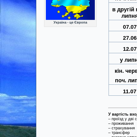
в другій 
липн
Україна - це Європа
07.07
27.06
12.07
у липн
кін. чер
поч. ли
11.07
У вартість вхо
– проїзд у дві 
– проживання
– страхування
– трансфер