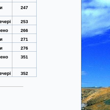
ки
247
ечері
253
чено
266
ки
271
ки
276
чено
351
ечері
352