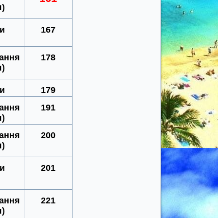
я)
ки
167
вання
178
я)
ки
179
вання
191
я)
вання
200
я)
ки
201
вання
221
я)