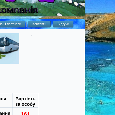
Наші партнери
Контакти
Відгуки
.
ння
Вартість
за особу
вання
161