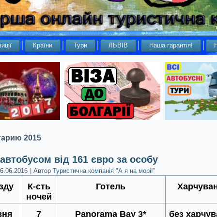
иції
Країни
Тури
ЛЬВІВ
Наша гарантія!
гарию 2015
автобусом від 161 євро за особу
6.06.2016
|
Автор
Туристична компанія "А я на морі!"
зду
К-сть
Готель
Харчува
ночей
вня
7
Panorama Bay 3*
без харчу