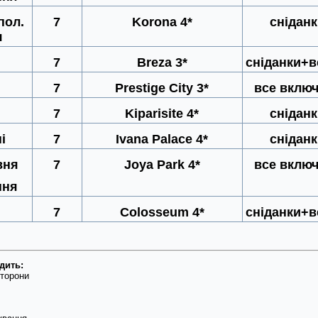
пол.
7
Korona 4*
снідан
я
7
Breza 3*
сніданки+в
7
Prestige City 3*
все вклю
7
Kiparisite 4*
снідан
і
7
Ivana Palace 4*
снідан
вня
7
Joya Park 4*
все вклю
пня
7
Colosseum 4*
сніданки+в
дить:
сторони