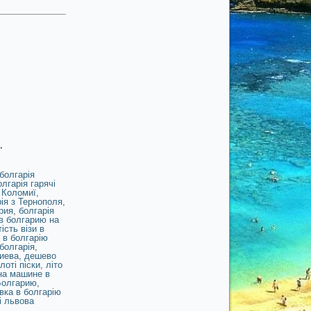
.
болгарія
лгарія гарячі
 Коломиї
,
ія з Тернополя
,
рия
,
болгарія
в болгарию на
ість візи в
а в болгарію
болгарія
,
иева
,
дешево
лоті піски
,
літо
на машине в
Болгарию
,
івка в болгарію
і львова