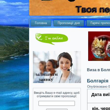
Головна
Пропозиції дня
Гарячі пропоз
Виза в Бол
Болгарія 
Опубліковано
0
Введіть Вашу e-mail адресу, щоб
Дата виї
отримувати свіжі пропозиції:
кін. чер