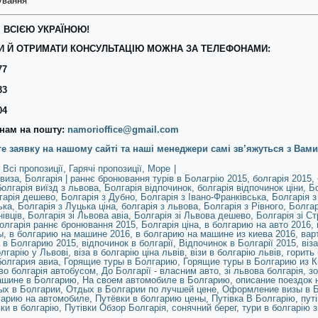
ування
 ВСІЄЮ УКРАЇНОЮ!
 Й ОТРИМАТИ КОНСУЛЬТАЦІЮ МОЖНА ЗА ТЕЛЕФОНАМИ:
77
33
04
нам на пошту:
namorioffice@gmail.com
е заявку на нашому сайті та наші менеджери самі зв’яжуться з Вами
Всі пропозиції
,
Гарячі пропозиції
,
Море
|
 виза
,
Болгарія | раннє бронювання турів в Болагрію 2015
,
болгарія 2015
,
болгарія виїзд з львова
,
Болгарія відпочинок
,
болгарія відпочинок ціни
,
Бо
гарія дешево
,
Болгарія з Дубно
,
Болгарія з Івано-Франківська
,
Болгарія з
ька
,
Болгарія з Луцька ціна
,
болгарія з львова
,
Болгарія з Рівного
,
Болгар
івців
,
Болгарія зі Львова авіа
,
Болгарія зі Львова дешево
,
Болгарія зі Ст
олгарія раннє бронювання 2015
,
Болгарія ціна
,
в болгарию на авто 2016
,
ы
,
в болгарию на машине 2016
,
в болгарию на машине из киева 2016
,
варт
 в Болгарию 2015
,
відпочинок в болгарії
,
Відпочинок в Болгарії 2015
,
віз
олгарію у Львові
,
віза в болгарію ціна львів
,
візи в болгарію львів
,
горить 
болгария авиа
,
Горящие туры в Болгарию
,
Горящие туры в Болгарию из К
о болгарія автобусом
,
До Болгарії - власним авто
,
зі львова болгарія
,
зо
ашине в Болгарию
,
На своем автомобиле в Болгарию
,
описание поездок 
ых в Болгарии
,
Отдых в Болгарии по лучшей цене
,
Оформление визы в 
гарию на автомобиле
,
Путёвки в болгарию цены
,
Путівка В Болгарію
,
пут
вки в болгарію
,
Путівки Обзор Болгарія
,
сонячний берег
,
тури в болгарію з