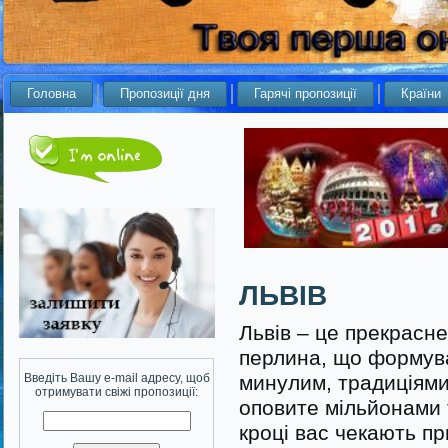
Головна
Пропозиції дня
Гарячі пропозиції
Країни
ЛЬВІВ
Львів – це прекрасне
перлина, що формува
Введіть Вашу e-mail адресу, щоб
минулим, традиціями
отримувати свіжі пропозиції:
оповите мільйонами 
кроці вас чекають пр