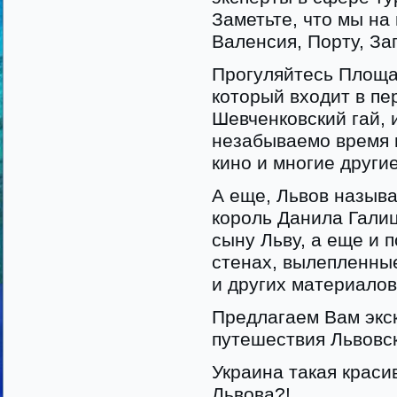
Заметьте, что мы на
Валенсия, Порту, За
Прогуляйтесь Площа
который входит в пе
Шевченковский гай, 
незабываемо время 
кино и многие другие
А еще, Львов называ
король Данила Галиц
сыну Льву, а еще и 
стенах, вылепленные
и других материалов 
Предлагаем Вам экс
путешествия Львовс
Украина такая красив
Львова?!