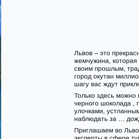
Львов – это прекрас
жемчужина, которая
своим прошлым, тра
город окутан миллио
шагу вас ждут прикл
Только здесь можно 
черного шоколада ,
улочками, устланным
наблюдать за … дож
Приглашаем во Льво
эксперты в сфере ту