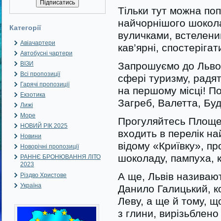
Тільки тут можна по
найчорнішого шокол
Категорії
вуличками, встелени
Авіачартери
кав’ярні, спостеріга
Автобусні чартери
ВІЗИ
Запрошуємо до Львова
Всі пропозиції
сфері туризму, радят
Гарячі пропозиції
на першому місці! По
Екзотика
Загреб, Валетта, Бу
Лижі
Море
Прогуляйтесь Площею
НОВИЙ РІК 2025
входить в перелік на
Новини
відому «Криївку», пр
Новорічні пропозиції
шоколаду, пампуха, к
РАННЄ БРОНЮВАННЯ ЛІТО
2023
А ще, Львів називают
Різдво Христове
Україна
Данило Галицький, к
Леву, а ще й тому, щ
з глини, вирізьблено