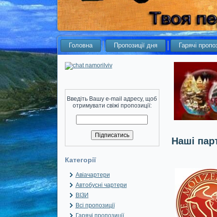
Головна
Пропозиції дня
Гарячі пропоз
Введіть Вашу e-mail адресу, щоб
отримувати свіжі пропозиції:
Наші пар
Категорії
Авіачартери
Автобусні чартери
ВІЗИ
Всі пропозиції
Гарячі пропозиції