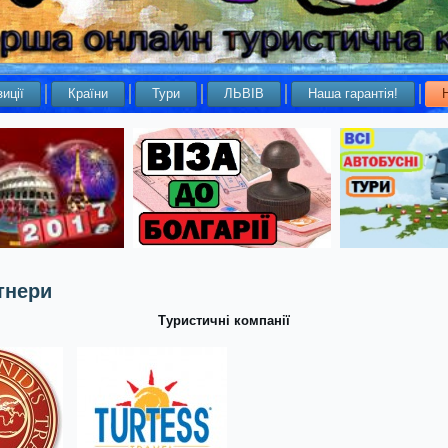
иції
Країни
Тури
ЛЬВІВ
Наша гарантія!
тнери
Туристичні компанії