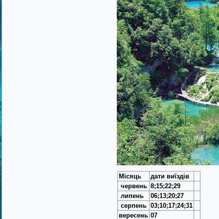
Місяць
дати виїздів
червень
8;15;22;29
липень
06;13;20;27
се
рпень
03;10;17;24;31
вересень
07