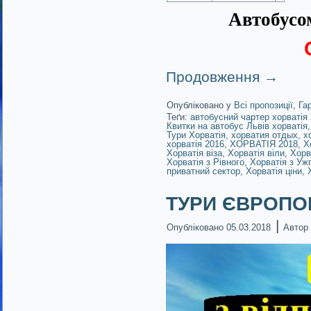
Автобусом
Продовження
→
Опубліковано у
Всі пропозиції
,
Га
Теґи:
автобусний чартер хорватія
Квитки на автобус Львів хорватія
Тури Хорватія
,
хорватия отдых
,
х
хорватія 2016
,
ХОРВАТІЯ 2018
,
Х
Хорватія віза
,
Хорватія віли
,
Хорв
Хорватія з Рівного
,
Хорватія з Уж
приватний сектор
,
Хорватія ціни
,
ТУРИ ЄВРОПОЮ!
|
Опубліковано
05.03.2018
Автор