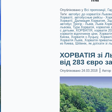
Опубліковано у
Всі пропозиції
,
Га
Теґи:
автобус до хорватіїзі Львов
Хорватії
,
автобусные рейсы - Хор
Хорватії
,
Далмация Хорватия
,
Зад
автобус Трогір - Львів
,
Львів Хорв
львова
,
Тури Хорватія
,
хорватия 
с детьми
,
ХОРВАТІЯ
,
хорватія 20
хорватія відпочинок ціни
,
Хорватія
Києва
,
Хорватія з Луцьку
,
Хорваті
Хорватія Львів
,
Хорватія приватн
из Киева
,
Шібенік
,
як доїхати зі л
ХОРВАТІЯ зі Л
від 283 євро з
|
Опубліковано
24.03.2018
Автор