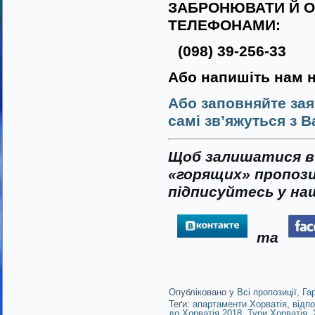
ЗАБРОНЮВАТИ Й О
ТЕЛЕФОНАМИ:
(098) 39-256-33
Або напишіть нам 
Або заповняйте зая
самі зв’яжуться з В
Щоб залишатися в 
«горящих» пропози
підписуйтесь у наш
та
Опубліковано у
Всі пропозиції
,
Га
Теґи:
апартаменти Хорватія
,
відп
до Хорватія 2018
,
Тури Хорватія
,