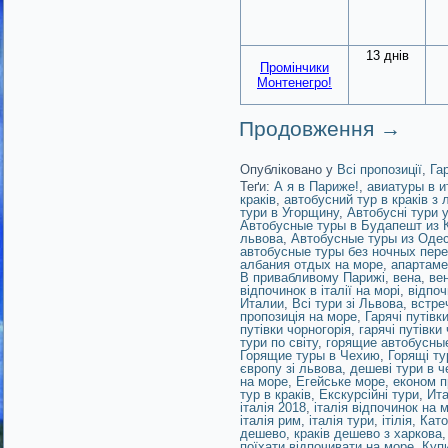
13 днів
Промінчики
Монтенегро!
Продовження
→
Опубліковано у
Всі пропозиції
,
Га
Теґи:
А я в Париже!
,
авиатуры в и
краків
,
автобусний тур в краків з 
тури в Угорщину
,
Автобусні тури 
Автобусные туры в Будапешт из 
львова
,
Автобусные туры из Оде
автобусные туры без ночных пер
албания отдых на море
,
апартаме
В привабливому Парижі
,
вена
,
ве
відпочинок в італії на морі
,
відпоч
Италии
,
Всі тури зі Львова
,
встре
пропозиція на море
,
Гарячі путівк
путівки чорногорія
,
гарячі путівки
тури по світу
,
горящие автобусные
Горящие туры в Чехию
,
Горящі ту
європу зі львова
,
дешеві тури в ч
на море
,
Егейське море
,
економ п
тур в краків
,
Екскурсійні тури
,
Ит
італія 2018
,
італія відпочинок на м
італія рим
,
італія тури
,
ітілія
,
Като
дешево
,
краків дешево з харкова
поїхати відпочивати на море
,
Куп