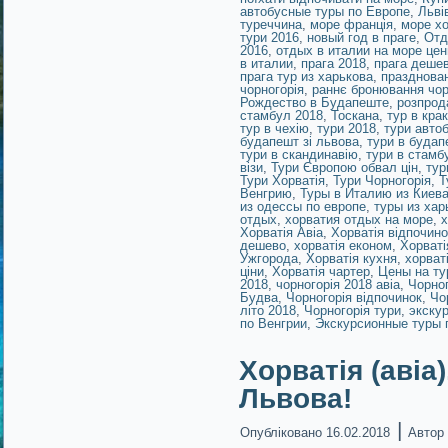
автобусные туры по Европе
,
Льві
туреччина
,
море франція
,
море хо
тури 2016
,
новый год в праге
,
Отд
2016
,
отдых в италии на море це
в италии
,
прага 2018
,
прага деше
прага тур из харькова
,
празднован
чорногорія
,
раннє бронювання чор
Рождество в Будапеште
,
розпрод
стамбул 2018
,
Тоскана
,
тур в крак
тур в чехію
,
тури 2018
,
тури авто
будапешт зі львова
,
тури в будап
тури в скандинавію
,
тури в стамб
візи
,
Тури Європою обвал цін
,
тур
Тури Хорватія
,
Тури Чорногорія
,
Т
Венгрию
,
Туры в Италию из Киев
из одессы по европе
,
туры из хар
отдых
,
хорватия отдых на море
,
х
Хорватія Авіа
,
Хорватія відпочино
дешево
,
хорватія економ
,
Хорваті
Ужгорода
,
Хорватія кухня
,
хорват
ціни
,
Хорватія чартер
,
Цены на ту
2018
,
чорногорія 2018 авіа
,
Чорног
Будва
,
Чорногорія відпочинок
,
Чо
літо 2018
,
Чорногорія тури
,
экску
по Венгрии
,
Экскурсионные туры 
Хорватія (авіа)
Львова!
|
Опубліковано
16.02.2018
Автор