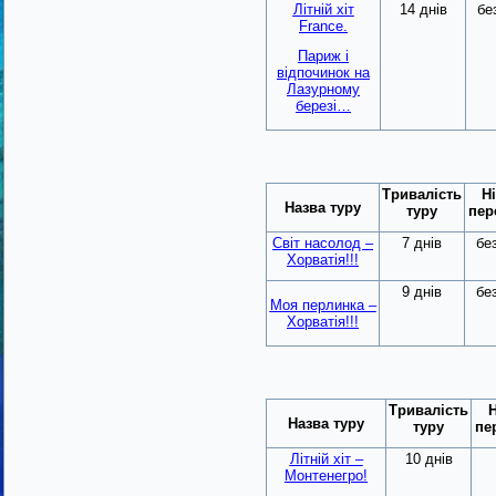
Літній хіт
14 днів
бе
France.
Париж і
відпочинок на
Лазурному
березі…
Тривалість
Ні
Назва туру
туру
пер
Світ насолод –
7 днів
бе
Хорватія!!!
9 днів
бе
Моя перлинка –
Хорватія!!!
Тривалість
Н
Назва туру
туру
пе
Літній хіт –
10 днів
Монтенегро!