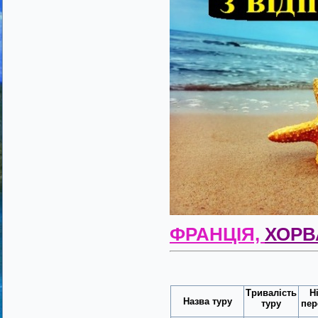
ФРАНЦІЯ,
ХОРВ
Тривалість
Н
Назва туру
туру
пер