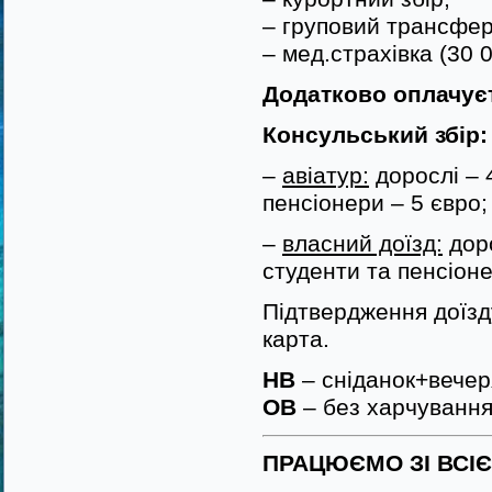
– груповий трансфе
– мед.страхівка (30 
Додатково оплачує
Консульський збір:
–
авіатур:
дорослі – 4
пенсіонери – 5 євро;
–
власний доїзд:
доро
студенти та пенсіоне
Підтвердження доїзду
карта.
HB
– сніданок+вечер
ОВ
– без харчуванн
ПРАЦЮЄМО ЗІ ВСІ