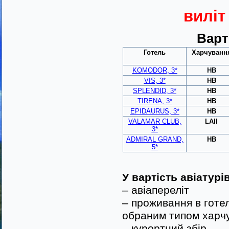
виліт
Варт
Готель
Харчуванн
KOMODOR, 3*
HB
VIS, 3*
HB
SPLENDID, 3*
HB
TIRENA, 3*
HB
EPIDAURUS, 3*
HB
VALAMAR CLUB,
LAll
3*
ADMIRAL GRAND,
HB
5*
У вартість авіатурі
– авіапереліт
– проживання в готел
обраним типом харч
– курортний збір,