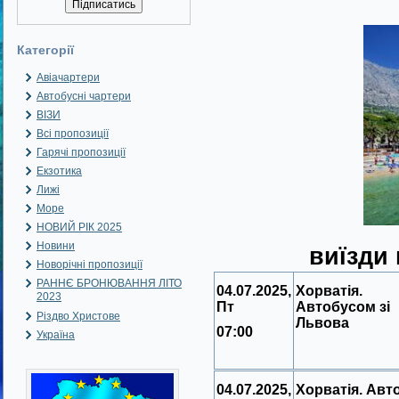
Категорії
Авіачартери
Автобусні чартери
ВІЗИ
Всі пропозиції
Гарячі пропозиції
Екзотика
Лижі
Море
НОВИЙ РІК 2025
Новини
виїзди
Новорічні пропозиції
РАННЄ БРОНЮВАННЯ ЛІТО
04.07.2025,
Хорватія.
2023
Пт
Автобусом зі
Різдво Христове
Львова
07:00
Україна
04.07.2025,
Хорватія. Авт