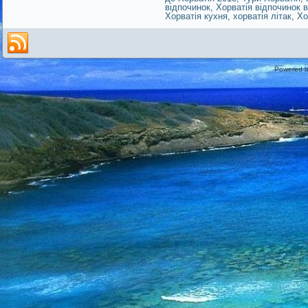
відпочинок
,
Хорватія відпочинок в
Хорватія кухня
,
хорватія літак
,
Хо
Powered 