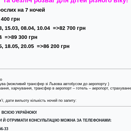
та безліч розваг для дітей різного віку!
рослих
на 7 ночей
 400 грн
3, 15.03, 08.04, 10.04
=>82 7
00 грн
04
=>89 3
00 грн
5, 18.05, 20.05
=>86 2
00 грн
о
ува (можливий трансфер зі Львова автобусом до аеропорту )
вання, харчування, трансфер в аеропорт – готель – аеропорт, страхуванн
’ї, дати вильоту кількість ночей по запиту:
 ВСІЄЮ УКРАЇНОЮ!
 Й ОТРИМАТИ КОНСУЛЬТАЦІЮ МОЖНА ЗА ТЕЛЕФОНАМИ:
56-33