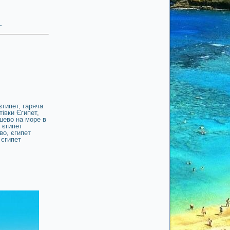
.
єгипет
,
гаряча
тівки Єгипет
,
шево на море в
,
єгипет
во
,
єгипет
 єгипет