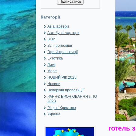
Категорії
Авіачартери
Автобусні чартери
ВІЗИ
Всі пропозиції
Гарячі пропозиції
Екзотика
Лижі
Море
НОВИЙ РІК 2025
Новини
Новорічні пропозиції
РАННЄ БРОНЮВАННЯ ЛІТО
2023
Різдво Христове
Україна
готель з