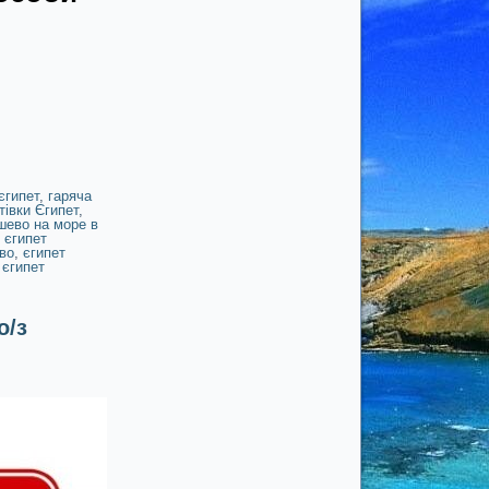
єгипет
,
гаряча
тівки Єгипет
,
шево на море в
,
єгипет
во
,
єгипет
 єгипет
о/з