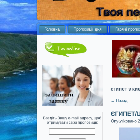
Головна
Пропозиції дня
Гарячі пропоз
єгипет з ки
←
Назад
ЄГИПЕТ/
Введіть Вашу e-mail адресу, щоб
Опубліковано
2
отримувати свіжі пропозиції: