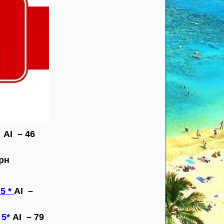
AI – 46
грн
5 *
AI –
 5*
AI – 79