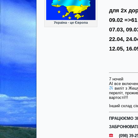
для 2х до
09.02
=>
61
Україна - це Європа
07.03, 09.0
22.04, 24.
12.05, 16.0
7 ночей
AI все включен
виліт з Жеш
переліт, прожи
вартості!!!
Інший склад сім
ПРАЦЮЄМО ЗІ
ЗАБРОНЮВАТИ
(098) 39-2