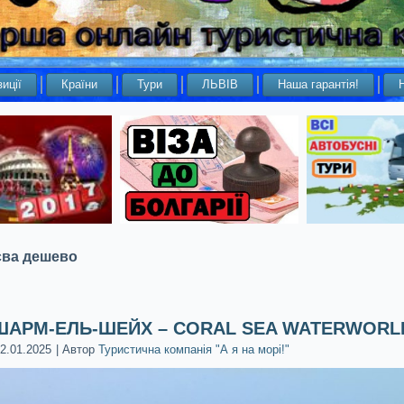
иції
Країни
Тури
ЛЬВІВ
Наша гарантія!
єва дешево
ШАРМ-ЕЛЬ-ШЕЙХ – CORAL SEA WATERWORLD
2.01.2025
|
Автор
Туристична компанія "А я на морі!"