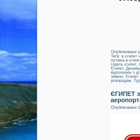
Опубліковано у
Теґи:
в єгипет 
путівка в єгипе
горить єгипет
,
Єгипет
,
Дешевы
відпочинок з д
зимою
,
Єгипет 
розпродаж
,
Тур
ЄГИПЕТ з
аеропорт
Опубліковано
1