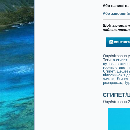
Або напишіть 
Або заповняйт
Щоб залишати
найексклюзивн
Опубліковано у
Теґи:
в єгипет 
путівка в єгипе
горить єгипет
,
Єгипет
,
Дешевы
відпочинок з д
зимою
,
Єгипет 
розпродаж
,
Тур
ЄГИПЕТ/Ш
Опубліковано
2