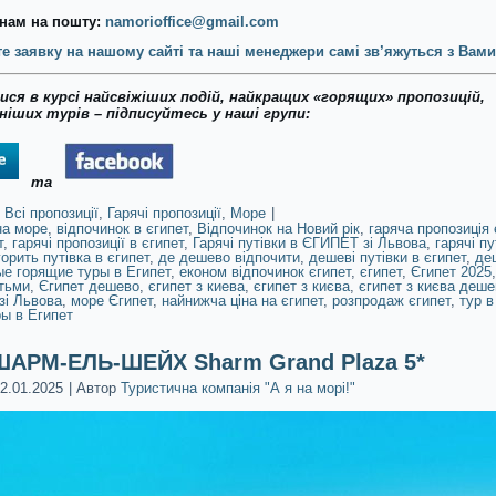
нам на пошту:
namorioffice@gmail.com
е заявку на нашому сайті та наші менеджери самі зв’яжуться з Вами
ся в курсі найсвіжіших подій, найкращих «горящих» пропозицій,
іших турів – підписуйтесь у наші групи:
та
Всі пропозиції
,
Гарячі пропозиції
,
Море
|
на море
,
відпочинок в єгипет
,
Відпочинок на Новий рік
,
гаряча пропозиція 
т
,
гарячі пропозиції в єгипет
,
Гарячі путівки в ЄГИПЕТ зі Львова
,
гарячі пу
горить путівка в єгипет
,
де дешево відпочити
,
дешеві путівки в єгипет
,
де
е горящие туры в Египет
,
економ відпочинок єгипет
,
єгипет
,
Єгипет 2025
ітьми
,
Єгипет дешево
,
єгипет з киева
,
єгипет з києва
,
єгипет з києва деше
зі Львова
,
море Єгипет
,
найнижча ціна на єгипет
,
розпродаж єгипет
,
тур в
ы в Египет
АРМ-ЕЛЬ-ШЕЙХ Sharm Grand Plaza 5*
2.01.2025
|
Автор
Туристична компанія "А я на морі!"