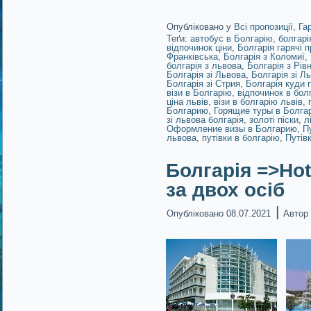
Опубліковано у
Всі пропозиції
,
Га
Теґи:
автобус в Болгарію
,
болгарі
відпочинок ціни
,
Болгарія гарячі п
Франківська
,
Болгарія з Коломиї
,
болгарія з львова
,
Болгарія з Рів
Болгарія зі Львова
,
Болгарія зі Л
Болгарія зі Стрия
,
Болгарія куди 
візи в Болгарію
,
відпочинок в болг
ціна львів
,
візи в болгарію львів
,
Болгарию
,
Горящие туры в Болга
зі львова болгарія
,
золоті піски
,
л
Оформление визы в Болгарию
,
П
львова
,
путівки в болгарію
,
Путів
Болгарія =>Hot
за двох осіб
|
Опубліковано
08.07.2021
Автор