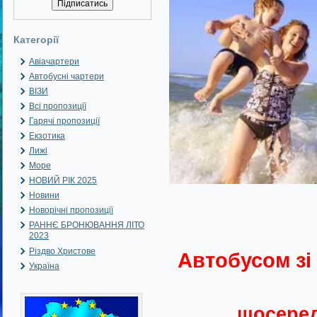
Категорії
Авіачартери
Автобусні чартери
ВІЗИ
Всі пропозиції
Гарячі пропозиції
Екзотика
Лижі
Море
НОВИЙ РІК 2025
Новини
Новорічні пропозиції
РАННЄ БРОНЮВАННЯ ЛІТО
2023
Різдво Христове
Автобусом зі 
Україна
щосеред