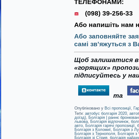
ТЕЛЕФОНАМИ:
(098) 39-256-33
Або напишіть нам 
Або заповняйте зая
самі зв’яжуться з В
Щоб залишатися в 
«горящих» пропози
підписуйтесь у наш
та
Опубліковано у
Всі пропозиції
,
Га
Теґи:
автобус болгарія 2020
,
авто
доїзд)
,
Болгарія | раннє бронюван
львова
,
Болгарія відпочинок
,
болг
авто
,
Болгарія гарячі пропозиції
,
Болгарія з Коломиї
,
Болгарія з Л
Болгарія з Тернополя
,
Болгарія з 
Болгарія зі Стрия
,
болгарія найд