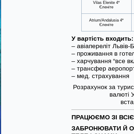
Vilas Elenite 4*
Єленіте
Atrium/Andalusia 4*
Єленіте
У вартість входить:
– авіапереліт Львів-
– проживання в готел
– харчування “все в
– трансфер аеропор
– мед. страхування
Розрахунок за турис
валюті 
вста
ПРАЦЮЄМО ЗІ ВСІ
ЗАБРОНЮВАТИ Й О