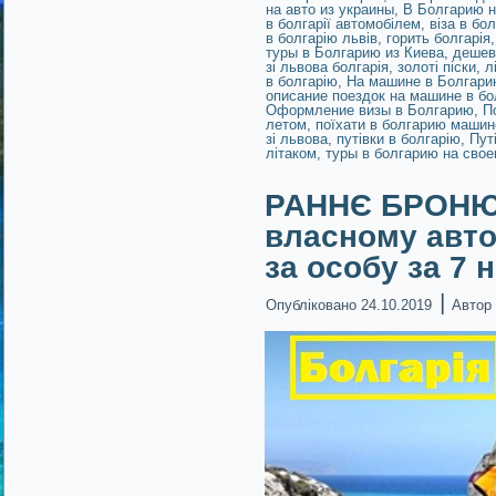
на авто из украины
,
В Болгарию 
в болгарії автомобілем
,
віза в бо
в болгарію львів
,
горить болгарія
туры в Болгарию из Киева
,
дешев
зі львова болгарія
,
золоті піски
,
л
в болгарію
,
На машине в Болгари
описание поездок на машине в б
Оформление визы в Болгарию
,
П
летом
,
поїхати в болгарию маши
зі львова
,
путівки в болгарію
,
Пут
літаком
,
туры в болгарию на сво
РАННЄ БРОНЮВ
власному автом
за особу за 7 
|
Опубліковано
24.10.2019
Автор