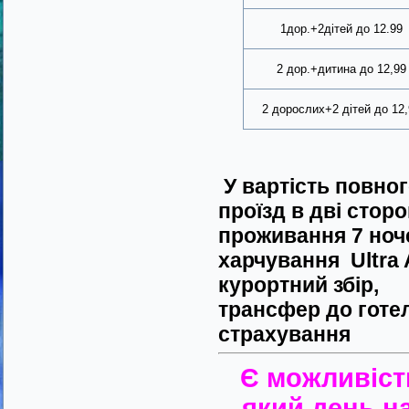
1дор.+2дітей до 12.99
2 дор.+дитина до 12,99
2 дорослих+2 дітей до 12,
У вартість повно
проїзд в дві сторо
проживання 7 ноче
харчування
Ultra 
курортний збір,
трансфер до готе
страхування
Є можливіст
який день на