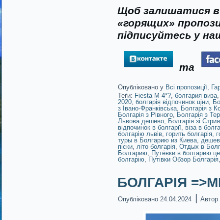
Щоб залишатися в 
«горящих» пропози
підписуйтесь у наш
та
Опубліковано у
Всі пропозиції
,
Га
Теґи:
Fiesta M 4*?
,
болгария виза
2020
,
болгарія відпочинок ціни
,
Бо
з Івано-Франківська
,
Болгарія з К
Болгарія з Рівного
,
Болгарія з Те
Львова дешево
,
Болгарія зі Стрия
відпочинок в болгарії
,
віза в болг
болгарію львів
,
горить болгарія
,
г
туры в Болгарию из Киева
,
дешев
піски
,
літо болгарія
,
Отдых в Бол
Болгарию
,
Путёвки в болгарию ц
болгарію
,
Путівки Обзор Болгарія
БОЛГАРІЯ =>MP
|
Опубліковано
24.04.2024
Автор