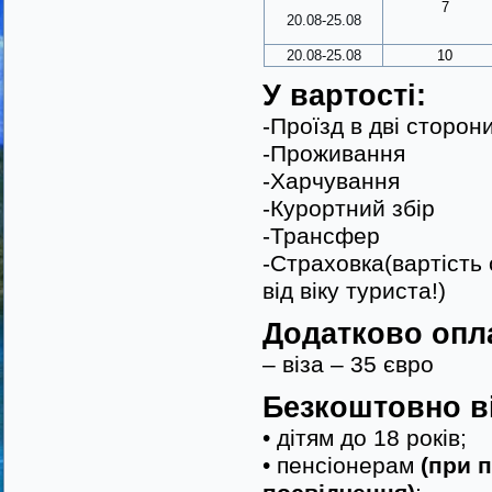
7
20.08-25.08
20.08-25.08
10
У вартості:
-Проїзд в дві сторон
-Проживання
-Харчування
-Курортний збір
-Трансфер
-Страховка(вартість
від віку туриста!)
Додатково опл
– віза – 35 євро
Безкоштовно в
• дітям до 18 років;
• пенсіонерам
(при 