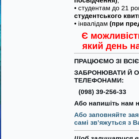
посвідчення)
;
• студентам до 21 р
студентського квит
• інвалідам
(при пре
Є можливіст
який день на
ПРАЦЮЄМО ЗІ ВСІ
ЗАБРОНЮВАТИ Й О
ТЕЛЕФОНАМИ:
(098) 39-256-33
Або напишіть нам 
Або заповняйте зая
самі зв’яжуться з В
Щоб залишатися в 