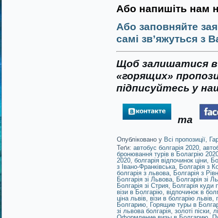
Або напишіть нам 
Або заповняйте зая
самі зв’яжуться з В
Щоб залишатися в 
«горящих» пропози
підписуйтесь у наш
та
Опубліковано у
Всі пропозиції
,
Га
Теґи:
автобус болгарія 2020
,
авто
бронювання турів в Болагрію 202
2020
,
болгарія відпочинок ціни
,
Бо
з Івано-Франківська
,
Болгарія з К
болгарія з львова
,
Болгарія з Рів
Болгарія зі Львова
,
Болгарія зі Л
Болгарія зі Стрия
,
Болгарія куди 
візи в Болгарію
,
відпочинок в болг
ціна львів
,
візи в болгарію львів
,
Болгарию
,
Горящие туры в Болга
зі львова болгарія
,
золоті піски
,
л
Оформление визы в Болгарию
,
П