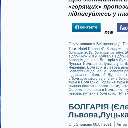
«горящих» пропози
підписуйтесь у наш
та
Опубліковано у
Всі пропозиції
,
Га
Теґи:
Hotel Korona 4*
,
болгария ви
болгарія 2019
,
болгарія автобус 2
відпочинок 2019
,
болгарія відпочи
болгарія дешево
,
Болгарія з Дубн
Луцька
,
Болгарія з Луцька ціна
,
б
Чернівців
,
Болгарія зі Львова авіа
болгарія найдешевше
,
болгарія р
відпочинок в болгарії
,
Відпочинок 
в болгарію ціна львів
,
візи в болг
туры в Болгарию
,
Горящие туры в
львова болгарія
,
золоті піски
,
літ
Оформление визы в Болгарию
,
П
львова
,
путівки в болгарію
,
Путів
БОЛГАРІЯ (Єле
Львова,Луцька
|
Опубліковано
08.07.2021
Автор