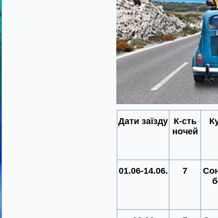
Дати заїзду
К-сть
К
ночей
01.06-14.06.
7
Со
б