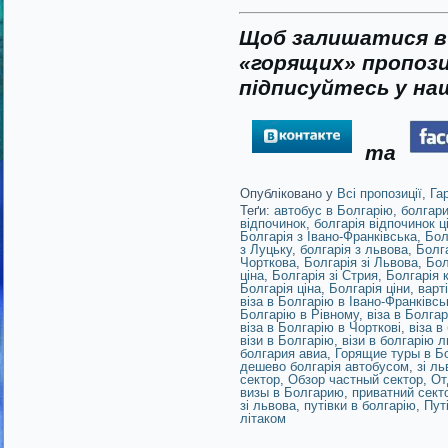
Щоб залишатися в 
«горящих» пропози
підписуйтесь у наш
та
Опубліковано у
Всі пропозиції
,
Га
Теґи:
автобус в Болгарію
,
болгари
відпочинок
,
болгарія відпочинок ц
Болгарія з Івано-Франківська
,
Бол
з Луцьку
,
болгарія з львова
,
Болга
Чорткова
,
Болгарія зі Львова
,
Бол
ціна
,
Болгарія зі Стрия
,
Болгарія 
Болгарія ціна
,
Болгарія ціни
,
варт
віза в Болгарію в Івано-Франківсь
Болгарію в Рівному
,
віза в Болга
віза в Болгарію в Чорткові
,
віза в
візи в Болгарію
,
візи в болгарію л
болгария авиа
,
Горящие туры в Б
дешево болгарія автобусом
,
зі ль
сектор
,
Обзор частный сектор
,
От
визы в Болгарию
,
приватний сект
зі львова
,
путівки в болгарію
,
Пут
літаком