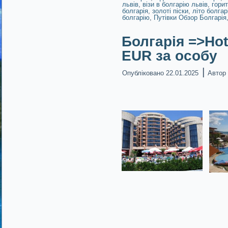
львів
,
візи в болгарію львів
,
горит
болгарія
,
золоті піски
,
літо болгар
болгарію
,
Путівки Обзор Болгарія
Болгарія =>Hote
EUR за особу
|
Опубліковано
22.01.2025
Автор