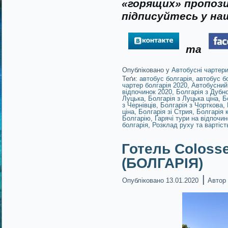
«горящих» пропози
підписуйтесь у наш
та
Опубліковано у
Автобусні чартер
Теґи:
автобус болгарія
,
автобус б
чартер болгарія 2020
,
Автобусний
відпочинок 2020
,
Болгарія з Дубн
Луцька
,
Болгарія з Луцька ціна
,
Б
з Чернівців
,
Болгарія з Чорткова
,
ціна
,
Болгарія зі Стрия
,
Болгарія 
Болгарію
,
Гарячі тури на відпочи
болгарія
,
Розклад руху та вартіст
Готель Сoloss
(БОЛГАРІЯ)
|
Опубліковано
13.01.2020
Автор