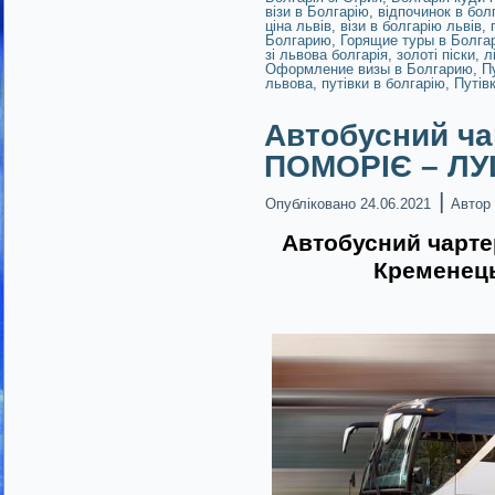
візи в Болгарію
,
відпочинок в болг
ціна львів
,
візи в болгарію львів
,
Болгарию
,
Горящие туры в Болга
зі львова болгарія
,
золоті піски
,
л
Оформление визы в Болгарию
,
П
львова
,
путівки в болгарію
,
Путів
Автобусний ча
ПОМОРІЄ – ЛУ
|
Опубліковано
24.06.2021
Автор
Автобусний чартер
Кременець