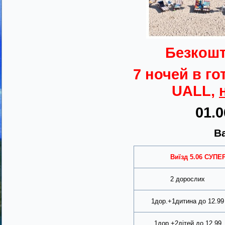
Безкошт
7 ночей в го
UALL,
01.
Ва
Виїзд
5.06
СУПЕР
2 дорослих
1дор.+1дитина до 12.99
1дор.+2дітей до 12.99