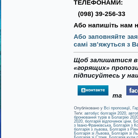
ТЕЛЕФОНАМИ:
(098) 39-256-33
Або напишіть нам 
Або заповняйте зая
самі зв’яжуться з В
Щоб залишатися в 
«горящих» пропози
підписуйтесь у наш
та
Опубліковано у
Всі пропозиції
,
Га
Теґи:
автобус болгарія 2020
,
авто
бронювання турів в Болагрію 202
2020
,
болгарія відпочинок ціни
,
Бо
з Івано-Франківська
,
Болгарія з К
болгарія з львова
,
Болгарія з Рів
Болгарія зі Львова
,
Болгарія зі Л
Болгарія зі Стрия
,
Болгарія куди 