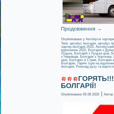
Продовження
→
Опубліковано у
Автобусні чартер
Теґи:
автобус болгарія
,
автобус б
чартер болгарія 2020
,
Автобусний
відпочинок 2020
,
Болгарія з Дубн
Луцька
,
Болгарія з Луцька ціна
,
Б
з Чернівців
,
Болгарія з Чорткова
,
ціна
,
Болгарія зі Стрия
,
Болгарія 
Болгарію
,
Гарячі тури на відпочи
болгарія
,
Розклад руху та вартіст
ГОРЯТЬ!!
БОЛГАРІЇ!
|
Опубліковано
05.08.2020
Автор