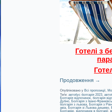
Готелі з 
пар
Готе
Продовження
→
Опубліковано у
Всі пропозиції
,
Мо
Теґи:
автобус болгарія 2023
,
авто
Болгарія відпочинок
,
болгарія від
Дубно
,
Болгарія з Івано-Франківс
болгарія з львова
,
Болгарія з Рів
авіа
,
Болгарія зі Львова дешево
,
Болгарію
,
відпочинок в болгарії
,
в