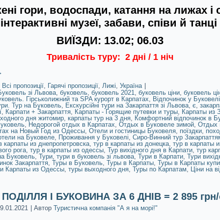
ені гори, водоспади, катання на лижах і 
інтерактивні музеї, забави, співи й танці
ВИЇЗДИ: 13.02; 06.03
Тривалість туру:
2 дні / 1 ніч
→
Всі пропозиції
,
Гарячі пропозиції
,
Лижі
,
Україна
|
Буковель зі Львова
,
буковель
,
буковель 2021
,
буковель ціни
,
буковель ці
ковель. Гірськолижний та SPA курорт в Карпатах
,
Відпочинок у Буковелі
ури. Тур на Буковель
,
Екскурсійні тури на Закарпаття зі Львова
,
є
,
закарп
ї
,
Карпати + Закарпаття
,
Карпаты - Горящие путевки и туры
,
Карпаты из 
ыходного дня житомир
,
карпаты тур на 3 дня
,
Комфортний відпочинок в Б
Буковель
,
Недорогой отдых в Карпатах
,
Отдых в Буковеле зимой
,
Отдых 
тах на Новый Год из Одессы
,
Отели и гостиницы Буковеля
,
поїздки
,
похо
отели на Буковеле
,
Проживання у Буковелі
,
Сиро-Винний тур Закарпаття
в карпаты из днепропетровска
,
тур в карпаты из донецка
,
тур в карпаты и
вого рога
,
тур в карпаты из одессы
,
Тур вихідного дня в Карпати
,
тур кар
на Буковель
,
Тури
,
тури в буковель зі львова
,
Тури в Карпати
,
Тури вихід
инок Закарпаття
,
Туры в Буковель
,
Туры в Карпаты
,
Туры в Карпаты купи
 и Карпаты из Одессы
,
туры выходного дня
,
Туры по Карпатам
,
Ціни на в
ПОДІЛЛЯ І БУКОВИНА ЗА 6 ДНІВ = 2 895 грн
9.01.2021
|
Автор
Туристична компанія "А я на морі!"