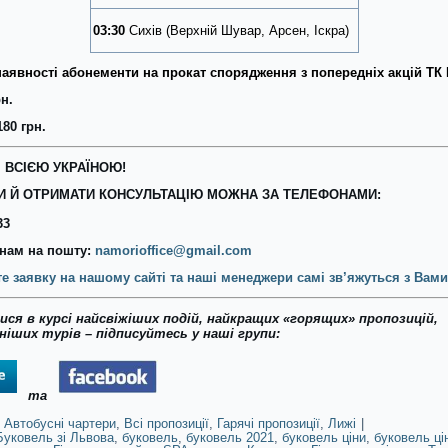
03:30
Сихів (Верхній Шувар, Арсен, Іскра)
аявності абонементи на прокат спорядження з попередніх акцій ТК
н.
80 грн.
 ВСІЄЮ УКРАЇНОЮ!
 Й ОТРИМАТИ КОНСУЛЬТАЦІЮ МОЖНА ЗА ТЕЛЕФОНАМИ:
33
нам на пошту:
namorioffice@gmail.com
е заявку на нашому сайті та наші менеджери самі зв’яжуться з Вами
ся в курсі найсвіжіших подій, найкращих «горящих» пропозицій,
іших турів – підписуйтесь у наші групи:
та
Автобусні чартери
,
Всі пропозиції
,
Гарячі пропозиції
,
Лижі
|
Буковель зі Львова
,
буковель
,
буковель 2021
,
буковель ціни
,
буковель ці