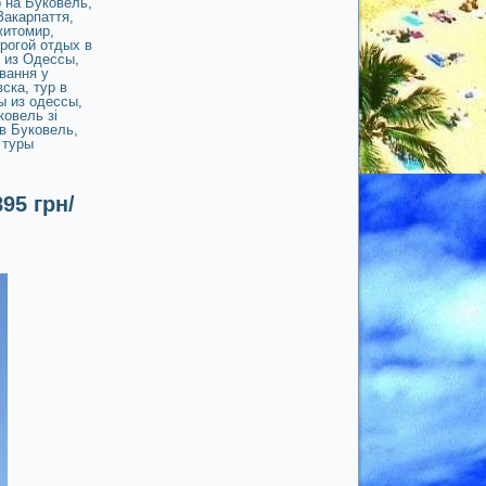
р на Буковель
,
Закарпаття
,
житомир
,
рогой отдых в
д из Одессы
,
вання у
вска
,
тур в
ы из одессы
,
ковель зі
в Буковель
,
,
туры
95 грн/