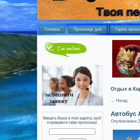
Головна
Пропозиції дня
Гарячі пропоз
Отдых в Ка
←
Назад
Автобус 
Введіть Вашу e-mail адресу, щоб
Опубліковано
2
отримувати свіжі пропозиції: