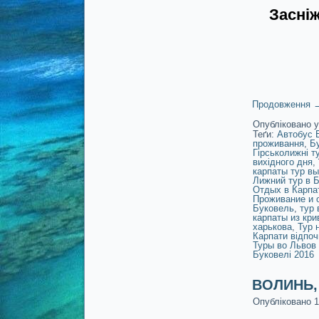
Засніж
Продовження
Опубліковано у
Теґи:
Автобус 
проживання
,
Бу
Гірськолижні т
вихідного дня
,
карпаты тур в
Лижний тур в 
Отдых в Карпа
Проживание и 
Буковель
,
тур 
карпаты из кри
харькова
,
Тур 
Карпати відпоч
Туры во Львов
Буковелі 2016
ВОЛИНЬ, 
Опубліковано
1