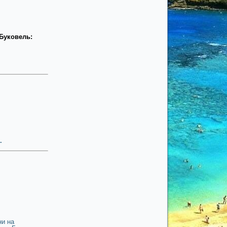
 Буковель:
.
ни на