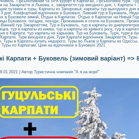
ковель. Гірськолижний та SPA курорт в Карпатах
,
Гірськолижні тури. Ту
ри на Закарпаття зі Львова
,
є
,
закарпаття тур вихідного дня
,
ї
,
Карпати + 
щие путевки и туры
,
Карпаты из Запорожья
,
карпаты тур выходного дня 
 3 дня
,
Комфортний відпочинок в Буковелі
,
Лижний тур в Буковель
,
Недо
х в Буковеле зимой
,
Отдых в Карпатах
,
Отдых в Карпатах на Новый Го
ницы Буковеля
,
поїздки
,
походи
,
Проживание и отели на Буковеле
,
Прожи
-Винний тур Закарпаттям
,
Тур в Буковель
,
тур в карпаты из днепропетро
ецка
,
тур в карпаты из киева
,
тур в карпаты из кривого рога
,
тур в карпат
дня в Карпати
,
тур карпаты из харькова
,
Тур на Буковель
,
Тури
,
тури в бу
 Карпати
,
Тури вихідного дня
,
Тури Карпати відпочинок Закарпаття
,
Туры 
ы
,
Туры в Карпаты купить недорого
,
Туры во Львов и Карпаты из Одессы
,
Туры по Карпатам
,
Ціни на відпочинок в Буковелі 2021
і Карпати + Буковель (зимовий варіант) => 8
9.01.2021
|
Автор
Туристична компанія "А я на морі!"