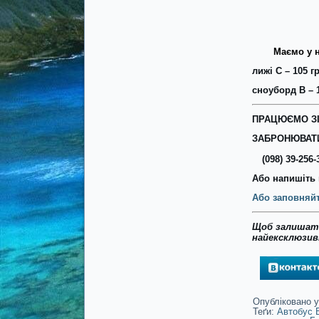
Маємо у н
лижі С – 105 гр
сноуборд В – 1
ПРАЦЮЄМО ЗІ
ЗАБРОНЮВАТИ
(098) 39-256-
Або напишіть 
Або заповняйт
Щоб залишати
найексклюзивн
Опубліковано у
Теґи:
Автобус 