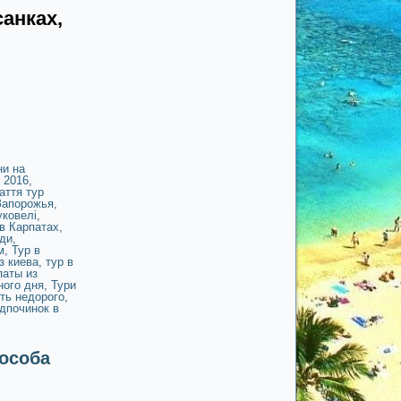
санках,
ни на
 2016
,
аття тур
Запорожья
,
уковелі
,
в Карпатах
,
ди
,
м
,
Тур в
з киева
,
тур в
паты из
ного дня
,
Тури
ть недорого
,
ідпочинок в
/особа