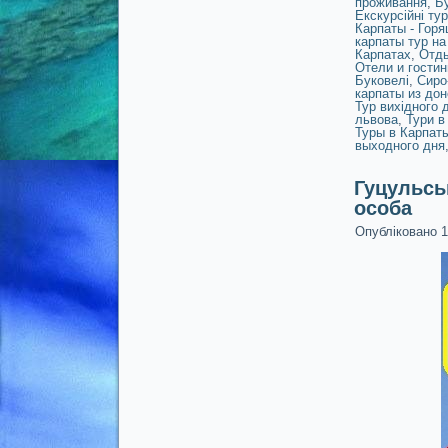
проживання
,
Бу
Екскурсійні ту
Карпаты - Горя
карпаты тур на
Карпатах
,
Отды
Отели и гости
Буковелі
,
Сиро
карпаты из дон
Тур вихідного 
львова
,
Тури в
Туры в Карпат
выходного дня
Гуцульськ
особа
Опубліковано
1