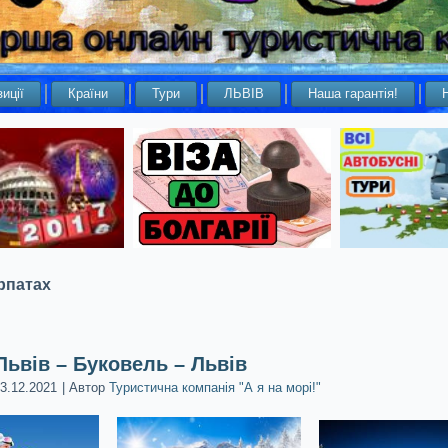
иції
Країни
Тури
ЛЬВІВ
Наша гарантія!
рпатах
Львів – Буковель – Львів
3.12.2021
|
Автор
Туристична компанія "А я на морі!"