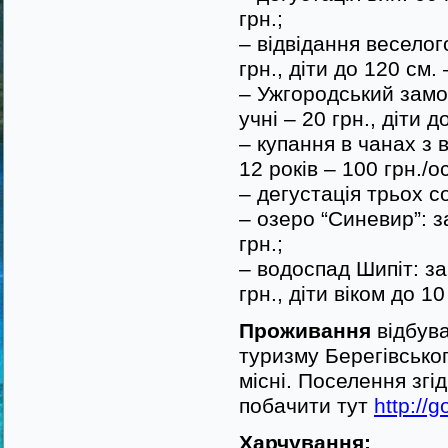
грн.;
– відвідання веселог
грн., діти до 120 см.
– Ужгородський замок
учні – 20 грн., діти 
– купання в чанах з 
12 років – 100 грн./о
– дегустація трьох со
– озеро “Синевир”: з
грн.;
– водоспад Шипіт: заг
грн., діти віком до 1
Проживання
відбува
туризму Берегівськог
місні. Поселення зг
побачити тут
http://
Харчуванн
я: