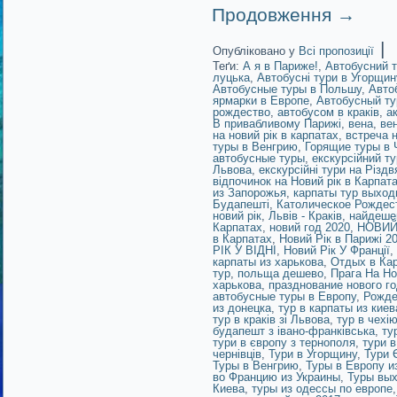
Продовження
→
|
Опубліковано у
Всі пропозиції
Теґи:
А я в Париже!
,
Автобусний т
луцька
,
Автобусні тури в Угорщин
Автобусные туры в Польшу
,
Авто
ярмарки в Европе
,
Автобусный ту
рождество
,
автобусом в краків
,
а
В привабливому Парижі
,
вена
,
ве
на новий рік в карпатах
,
встреча н
туры в Венгрию
,
Горящие туры в
автобусные туры
,
екскурсійний ту
Львова
,
екскурсійні тури на Різдв
відпочинок на Новий рік в Карпат
из Запорожья
,
карпаты тур выход
Будапешті
,
Католическое Рождес
новий рік
,
Львів - Краків
,
найдеше
Карпатах
,
новий год 2020
,
НОВИЙ 
в Карпатах
,
Новий Рік в Парижі 2
РІК У ВІДНІ
,
Новий Рік У Франції
,
карпаты из харькова
,
Отдых в Ка
тур
,
польща дешево
,
Прага На Н
харькова
,
празднование нового го
автобусные туры в Европу
,
Рожде
из донецка
,
тур в карпаты из киев
тур в краків зі Львова
,
тур в чехі
будапешт з івано-франківська
,
ту
тури в європу з тернополя
,
тури 
чернівців
,
Тури в Угорщину
,
Тури
Туры в Венгрию
,
Туры в Европу и
во Францию из Украины
,
Туры вых
Киева
,
туры из одессы по европе