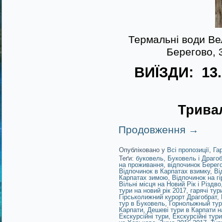
Термальні води Ве
Берегово, 
ВИЇЗДИ: 13.1
Тривал
Продовження
→
Опубліковано у
Всі пропозиції
,
Га
Теґи:
буковель
,
Буковель і Драго
на проживання
,
відпочинок Берег
Відпочинок в Карпатах взимку
,
Ві
Карпатах зимою
,
Відпочинок на г
Вільні місця на Новий Рік і Різдво
тури на новий рік 2017
,
гарячі тур
Гірськолижний курорт Драгобрат
,
тур в Буковель
,
Горнолыжный тур
Карпати
,
Дешеві тури в Карпати н
Екскурсійні тури
,
Екскурсійні тур