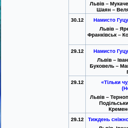
Львів – Мукаче
Шаян – Веля
30.12
Намисто Гуцу
Львів – Яр
Франківськ – К
29.12
Намисто Гуцу
Львів – Іва
Буковель – Ма
29.12
«Тільки чу
(Н
Львів – Терноп
Подільськи
Кремене
29.12
Тиждень сніжно