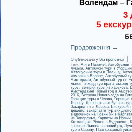
Волендам – Г
3 
5 екскур
БЕ
Продовження
→
|
Опубліковано у
Всі пропозиції
Теґи:
А я в Париже!
,
Автобусний т
луцька
,
Автобусні тури в Угорщин
Автобусные туры в Польшу
,
Авто
ярмарки в Европе
,
Автобусный ту
Амстердам
,
Автобусный тур по Е
львов
,
аккорд тур прага
,
аккорд т
туры
,
венгрия туры из харькова
,
В
Амстердаме! Новый год в Амстер
2016
,
Встреча Нового года на Гу
Горящие туры в Чехию
,
Горящие 
Європу
,
Дешевые автобусные тур
Закарпаття зі Львова
,
Екскурсійн
дешево
,
закарпаття тур вихідного
відпочинок на Новий рік в Карпат
из Запорожья
,
Карпаты на Новый 
Католицьке Різдво в Будапешті
,
К
краків зі Львова на новий рік
,
Луч
тур в Європу
,
Наш красивый уике