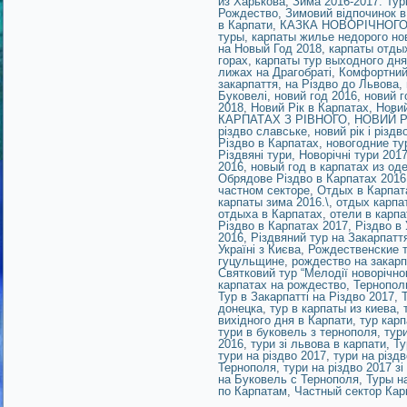
из Харькова
,
Зима 2016-2017. Ту
Рождество
,
Зимовий відпочинок в
в Карпати
,
КАЗКА НОВОРІЧНОГО
туры
,
карпаты жилье недорого но
на Новый Год 2018
,
карпаты отды
горах
,
карпаты тур выходного дн
лижах на Драгобраті
,
Комфортний 
закарпаття
,
на Різдво до Львова
,
Буковелі
,
новий год 2016
,
новий г
2018
,
Новий Рік в Карпатах
,
Новий
КАРПАТАХ З РІВНОГО
,
НОВИЙ Р
різдво славське
,
новий рік і різд
Різдво в Карпатах
,
новогодние ту
Різдвяні тури
,
Новорічні тури 201
2016
,
новый год в карпатах из од
Обрядове Різдво в Карпатах 2016
частном секторе
,
Отдых в Карпат
карпаты зима 2016.\
,
отдых карпа
отдыха в Карпатах
,
отели в карпа
Різдво в Карпатах 2017
,
Різдво в 
2016
,
Різдвяний тур на Закарпатт
Україні з Києва
,
Рождественские т
гуцульщине
,
рождество на закар
Святковий тур “Мелодії новорічно
карпатах на рождество
,
Тернопол
Тур в Закарпатті на Різдво 2017
,
донецка
,
тур в карпаты из киева
,
вихідного дня в Карпати
,
тур кар
тури в буковель з тернополя
,
тур
2016
,
тури зі львова в карпати
,
Ту
тури на різдво 2017
,
тури на різд
Тернополя
,
тури на різдво 2017 зі
на Буковель с Тернополя
,
Туры н
по Карпатам
,
Частный сектор Кар