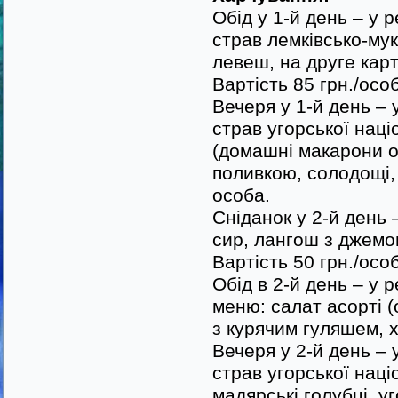
Обід у 1-й день – у 
страв лемківсько-мука
левеш, на друге карт
Вартість 85 грн./осо
Вечеря у 1-й день – 
страв угорської наці
(домашні макарони о
поливкою, солодощі, 
особа.
Сніданок у 2-й день
сир, лангош з джемом
Вартість 50 грн./осо
Обід в 2-й день – у 
меню: салат асорті (
з курячим гуляшем, хл
Вечеря у 2-й день – 
страв угорської наці
мадярські голубці, у