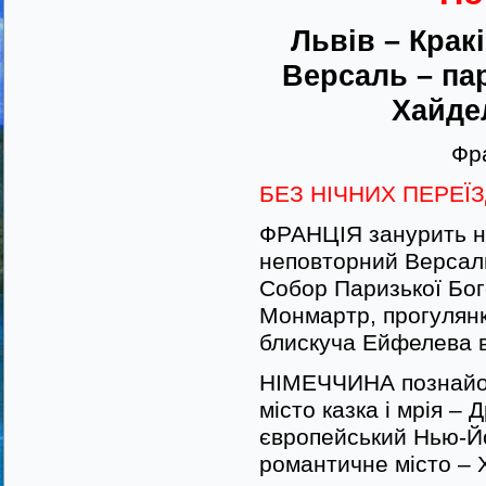
Львів – Крак
Версаль – па
Хайде
Фра
БЕЗ НІЧНИХ ПЕРЕЇЗД
ФРАНЦІЯ занурить на
неповторний Версал
Собор Паризької Бог
Монмартр, прогулянк
блискуча Ейфелева ве
НІМЕЧЧИНА познайом
місто казка і мрія –
європейський Нью-Йо
романтичне місто – Х