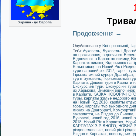
Тривал
Україна - це Європа
Продовження
→
Опубліковано у
Всі пропозиції
,
Га
Теґи:
буковель
,
Буковель і Драго
на проживання
,
відпочинок Берег
Відпочинок в Карпатах взимку
,
Ві
Карпатах зимою
,
Відпочинок на г
Вільні місця на Новий Рік і Різдво
тури на новий рік 2017
,
гарячі тур
Гірськолижний курорт Драгобрат
,
тур в Буковель
,
Горнолыжный тур
Карпати
,
Дешеві тури в Карпати н
Екскурсійні тури
,
Екскурсійні тур
из Харькова
,
Зимовий відпочинок
в Карпати
,
КАЗКА НОВОРІЧНОГО
туры
,
карпаты жилье недорого но
на Новый Год 2018
,
карпаты отды
горах
,
карпаты тур выходного дн
лижах на Драгобраті
,
Комфортний 
закарпаття
,
на Різдво до Львова
,
Буковелі
,
новий год 2016
,
новий г
2018
,
Новий Рік в Карпатах
,
Новий
КАРПАТАХ З РІВНОГО
,
НОВИЙ Р
різдво славське
,
новий рік і різд
Різдво в Карпатах
,
новогодние ту