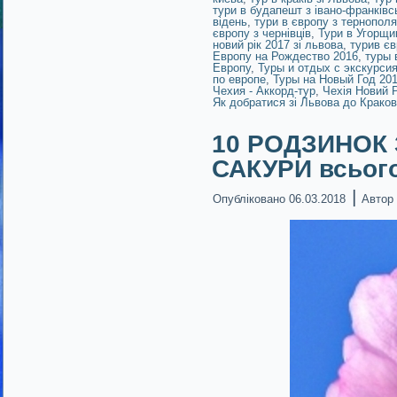
тури в будапешт з івано-франківс
відень
,
тури в європу з тернополя
європу з чернівців
,
Тури в Угорщи
новий рік 2017 зі львова
,
турив єв
Европу на Рождество 2016
,
туры 
Европу
,
Туры и отдых с экскурси
по европе
,
Туры на Новый Год 201
Чехия - Аккорд-тур
,
Чехія Новий Р
Як добратися зі Львова до Крако
10 РОДЗИНОК 
САКУРИ всього
|
Опубліковано
06.03.2018
Автор