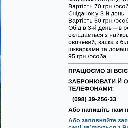
Вартість 70 грн./осо
Сніданок у 3-й день 
Вартість 50 грн./осо
Обід в 3-й день – в 
складається з найкра
овочевий, юшка з бі
шкварками та домашн
95 грн./особа.
ПРАЦЮЄМО ЗІ ВСІ
ЗАБРОНЮВАТИ Й О
ТЕЛЕФОНАМИ:
(098) 39-256-33
Або напишіть нам 
Або заповняйте зая
самі зв’яжуться з В