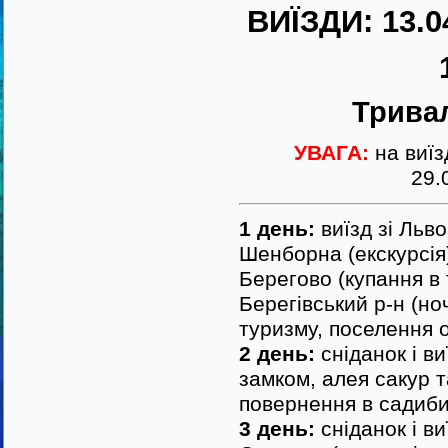
ВИЇЗДИ:
13.0
Тривал
УВАГА:
на виїз
29.
1 день:
виїзд зі Льв
Шенборна (екскурсія)
Берегово (купання в 
Берегівський р-н (но
туризму, поселення о
2 день:
сніданок і ви
замком, алея сакур т
повернення в садиби
3 день:
сніданок і ви