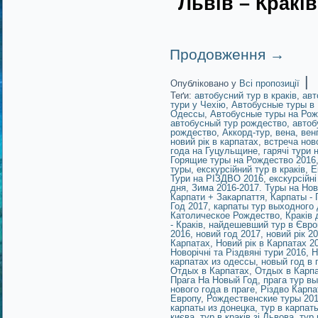
Львів – Краків
Продовження
→
|
Опубліковано у
Всі пропозиції
Теґи:
автобусний тур в краків
,
авт
тури у Чехію
,
Автобусные туры в
Одессы
,
Автобусные туры на Рож
автобусный тур рождество
,
автоб
рождество
,
Аккорд-тур
,
вена
,
вен
новий рік в карпатах
,
встреча ново
года на Гуцульщине
,
гарячі тури 
Горящие туры на Рождество 2016
туры
,
екскурсійний тур в краків
,
Е
Тури на РІЗДВО 2016
,
екскурсійні
дня
,
Зима 2016-2017. Туры на Но
Карпати + Закарпаття
,
Карпаты - 
Год 2017
,
карпаты тур выходного
Католическое Рождество
,
Краків
- Краків
,
найдешевший тур в Євро
2016
,
новий год 2017
,
новий рік 2
Карпатах
,
Новий рік в Карпатах 2
Новорічні та Різдвяні тури 2016
,
Н
карпатах из одессы
,
новый год в 
Отдых в Карпатах
,
Отдых в Карпа
Прага На Новый Год
,
прага тур в
нового года в праге
,
Різдво Карпа
Европу
,
Рождественские туры 20
карпаты из донецка
,
тур в карпат
києва
,
тур в краків зі Львова
,
тур 