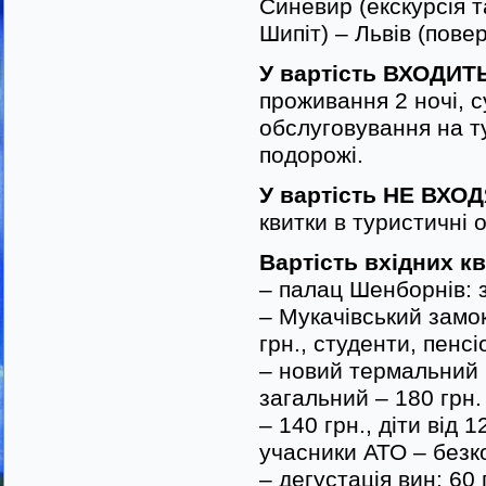
Синевир (екскурсія т
Шипіт) – Львів (пове
У вартість ВХОДИТ
проживання 2 ночі, с
обслуговування на т
подорожі.
У вартість НЕ ВХОД
квитки в туристичні о
Вартість вхідних кв
– палац Шенборнів: з
– Мукачівський замок
грн., студенти, пенсі
– новий термальний 
загальний – 180 грн.
– 140 грн., діти від 
учасники АТО – безк
– дегустація вин: 60