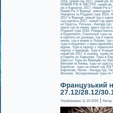
2016
,
новий год 2017
,
новий рік 2
НОВИЙ РІК В АВСТРІЇ
,
новий рік
рік в Карпатах 2017
,
Новий Рік в П
Новий Рік У Франції
,
новогодние т
Новорічні та Різдвяні тури 2016
,
Н
2017 в Франція
,
новый год в карп
год карпаты 2017
,
новый год карп
из Одессы
,
Польша - Аккорд-тур
,
прага тур из киева
,
прага тур из 
Різдвяні тури 2016
,
Рождественск
в Будапеште
,
Сказочные туры на
в карпаты из донецка
,
тур в карпа
києва
,
тур в краків зі Львова
,
тур 
тури в будапешт з івано-франківс
відень
,
тури в європу з тернополя
європу з чернівців
,
Тури в Угорщи
новий рік 2017 зі львова
,
турив єв
в Европу из Харькова
,
Туры в Ев
Одессы
,
Туры во Францию из Укр
Венгрии из Киева
,
туры из одессы
Карпатах
,
туры на новый год 2017
Карпатам
,
Чехия - Аккорд-тур
,
Че
Венгрии
,
Экскурсионные туры по 
Французький н
27.12/28.12/30
|
Опубліковано
11.10.2019
Автор