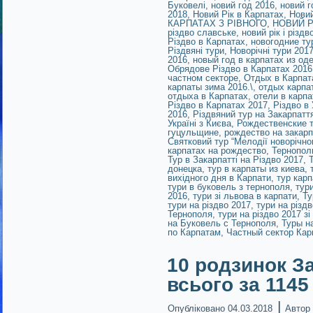
Буковелі
,
новий год 2016
,
новий г
2018
,
Новий Рік в Карпатах
,
Новий
КАРПАТАХ З РІВНОГО
,
НОВИЙ Р
різдво славське
,
новий рік і різд
Різдво в Карпатах
,
новогодние ту
Різдвяні тури
,
Новорічні тури 201
2016
,
новый год в карпатах из од
Обрядове Різдво в Карпатах 2016
частном секторе
,
Отдых в Карпат
карпаты зима 2016.\
,
отдых карпа
отдыха в Карпатах
,
отели в карпа
Різдво в Карпатах 2017
,
Різдво в 
2016
,
Різдвяний тур на Закарпатт
Україні з Києва
,
Рождественские т
гуцульщине
,
рождество на закар
Святковий тур “Мелодії новорічно
карпатах на рождество
,
Тернопол
Тур в Закарпатті на Різдво 2017
,
донецка
,
тур в карпаты из киева
,
вихідного дня в Карпати
,
тур кар
тури в буковель з тернополя
,
тур
2016
,
тури зі львова в карпати
,
Ту
тури на різдво 2017
,
тури на різд
Тернополя
,
тури на різдво 2017 зі
на Буковель с Тернополя
,
Туры н
по Карпатам
,
Частный сектор Кар
10 родзинок За
всього за 1145
|
Опубліковано
04.03.2018
Автор