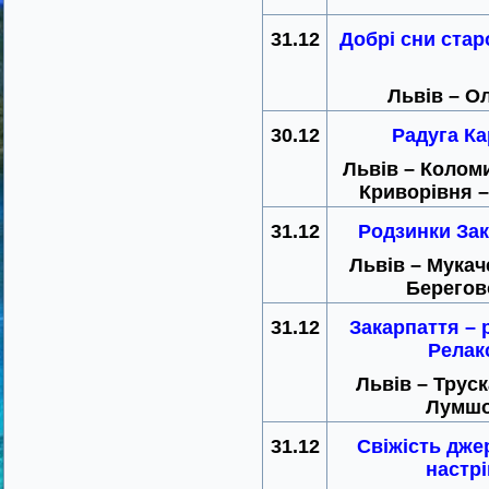
31.12
Добрі сни стар
Львів – О
30.12
Радуга Ка
Львів – Коломи
Криворівня –
31.12
Родзинки Зак
Львів – Мукач
Берегов
31.12
Закарпаття –
Релак
Львів – Труск
Лумшо
31.12
Свіжість дж
настрі