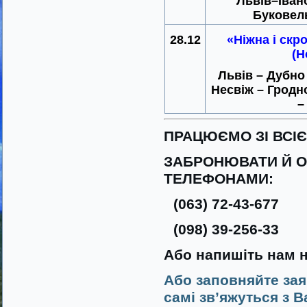
Львів–Іван
Буковель
28.12
«Ніжна і скр
(Н
Львів – Дубно
Несвіж – Гродн
–
ПРАЦЮЄМО ЗІ ВСІ
ЗАБРОНЮВАТИ Й О
ТЕЛЕФОНАМИ:
(063) 72-43-677
(098) 39-256-33
Або напишіть нам 
Або заповняйте зая
самі зв’яжуться з В