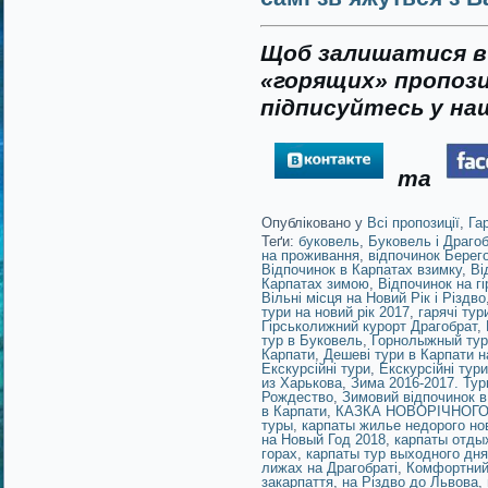
Щоб залишатися в 
«горящих» пропози
підписуйтесь у наш
та
Опубліковано у
Всі пропозиції
,
Га
Теґи:
буковель
,
Буковель і Драго
на проживання
,
відпочинок Берег
Відпочинок в Карпатах взимку
,
Ві
Карпатах зимою
,
Відпочинок на г
Вільні місця на Новий Рік і Різдво
тури на новий рік 2017
,
гарячі тур
Гірськолижний курорт Драгобрат
,
тур в Буковель
,
Горнолыжный тур
Карпати
,
Дешеві тури в Карпати н
Екскурсійні тури
,
Екскурсійні тур
из Харькова
,
Зима 2016-2017. Ту
Рождество
,
Зимовий відпочинок в
в Карпати
,
КАЗКА НОВОРІЧНОГО
туры
,
карпаты жилье недорого но
на Новый Год 2018
,
карпаты отды
горах
,
карпаты тур выходного дн
лижах на Драгобраті
,
Комфортний 
закарпаття
,
на Різдво до Львова
,