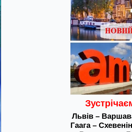
Зустрічає
Львів – Варшав
Гаага – Схевені