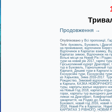
Тривал
Продовження
→
Опубліковано у
Всі пропозиції
,
Га
Теґи:
буковель
,
Буковель і Драго
на проживання
,
відпочинок Берег
Відпочинок в Карпатах взимку
,
Ві
Карпатах зимою
,
Відпочинок на г
Вільні місця на Новий Рік і Різдво
тури на новий рік 2017
,
гарячі тур
Гірськолижний курорт Драгобрат
,
тур в Буковель
,
Горнолыжный тур
Карпати
,
Дешеві тури в Карпати н
Екскурсійні тури
,
Екскурсійні тур
из Харькова
,
Зима 2016-2017. Ту
Рождество
,
Зимовий відпочинок в
в Карпати
,
КАЗКА НОВОРІЧНОГО
туры
,
карпаты жилье недорого но
на Новый Год 2018
,
карпаты отды
горах
,
карпаты тур выходного дн
лижах на Драгобраті
,
Комфортний 
закарпаття
,
на Різдво до Львова
,
Буковелі
,
новий год 2016
,
новий г
2018
,
Новий Рік в Карпатах
,
Новий
КАРПАТАХ З РІВНОГО
,
НОВИЙ Р