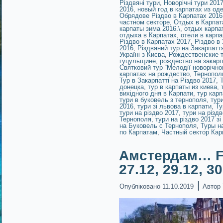
Різдвяні тури
,
Новорічні тури 201
2016
,
новый год в карпатах из од
Обрядове Різдво в Карпатах 2016
частном секторе
,
Отдых в Карпат
карпаты зима 2016.\
,
отдых карпа
отдыха в Карпатах
,
отели в карпа
Різдво в Карпатах 2017
,
Різдво в 
2016
,
Різдвяний тур на Закарпатт
Україні з Києва
,
Рождественские т
гуцульщине
,
рождество на закар
Святковий тур “Мелодії новорічно
карпатах на рождество
,
Тернопол
Тур в Закарпатті на Різдво 2017
,
донецка
,
тур в карпаты из киева
,
вихідного дня в Карпати
,
тур кар
тури в буковель з тернополя
,
тур
2016
,
тури зі львова в карпати
,
Ту
тури на різдво 2017
,
тури на різд
Тернополя
,
тури на різдво 2017 зі
на Буковель с Тернополя
,
Туры н
по Карпатам
,
Частный сектор Кар
Амстердам… Fo
27.12, 29.12, 3
|
Опубліковано
11.10.2019
Автор