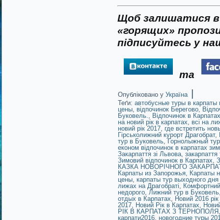
Щоб залишатися в 
«горящих» пропози
підписуйтесь у наш
та
|
Опубліковано у
Україна
Теґи:
автобусные туры в карпаты 
цены
,
відпочинок Берегово
,
Відпо
Буковель.
,
Відпочинок в Карпата
на новий рік в карпатах
,
всі на ли
новий рік 2017
,
где встретить нов
Гірськолижний курорт Драгобрат
,
тур в Буковель
,
Горнолыжный тур
економ відпочинок в карпатах зи
Закарпаття зі Львова
,
закарпаття 
Зимовий відпочинок в Карпатах
,
З
КАЗКА НОВОРІЧНОГО ЗАКАРПА
Карпаты из Запорожья
,
Карпаты н
цены
,
карпаты тур выходного дня
лижах на Драгобраті
,
Комфортний 
недорого
,
Лижний тур в Буковель
отдых в Карпатах
,
Новий 2016 рік
2017
,
Новий Рік в Карпатах
,
Новий
РІК В КАРПАТАХ З ТЕРНОПОЛЯ
карпати2016
,
новогодние туры 20