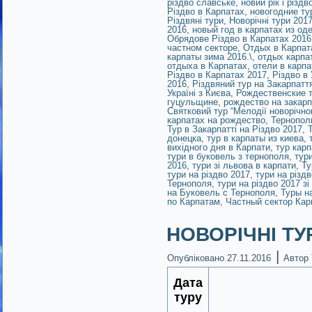
різдво славське
,
новий рік і різд
Різдво в Карпатах
,
новогодние ту
Різдвяні тури
,
Новорічні тури 201
2016
,
новый год в карпатах из од
Обрядове Різдво в Карпатах 2016
частном секторе
,
Отдых в Карпат
карпаты зима 2016.\
,
отдых карпа
отдыха в Карпатах
,
отели в карпа
Різдво в Карпатах 2017
,
Різдво в 
2016
,
Різдвяний тур на Закарпатт
Україні з Києва
,
Рождественские т
гуцульщине
,
рождество на закар
Святковий тур “Мелодії новорічно
карпатах на рождество
,
Тернопол
Тур в Закарпатті на Різдво 2017
,
донецка
,
тур в карпаты из киева
,
вихідного дня в Карпати
,
тур кар
тури в буковель з тернополя
,
тур
2016
,
тури зі львова в карпати
,
Ту
тури на різдво 2017
,
тури на різд
Тернополя
,
тури на різдво 2017 зі
на Буковель с Тернополя
,
Туры н
по Карпатам
,
Частный сектор Кар
НОВОРІЧНІ ТУР
|
Опубліковано
27.11.2016
Автор
Дата
туру