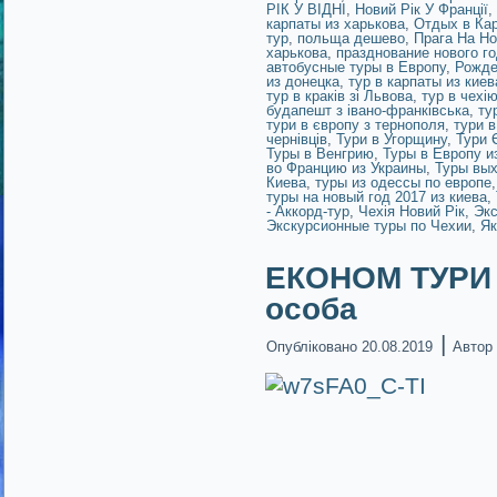
РІК У ВІДНІ
,
Новий Рік У Франції
,
карпаты из харькова
,
Отдых в Ка
тур
,
польща дешево
,
Прага На Н
харькова
,
празднование нового го
автобусные туры в Европу
,
Рожде
из донецка
,
тур в карпаты из киев
тур в краків зі Львова
,
тур в чехі
будапешт з івано-франківська
,
ту
тури в європу з тернополя
,
тури 
чернівців
,
Тури в Угорщину
,
Тури
Туры в Венгрию
,
Туры в Европу и
во Францию из Украины
,
Туры вых
Киева
,
туры из одессы по европе
туры на новый год 2017 из киева
,
- Аккорд-тур
,
Чехія Новий Рік
,
Экс
Экскурсионные туры по Чехии
,
Як
ЕКОНОМ ТУРИ д
особа
|
Опубліковано
20.08.2019
Автор