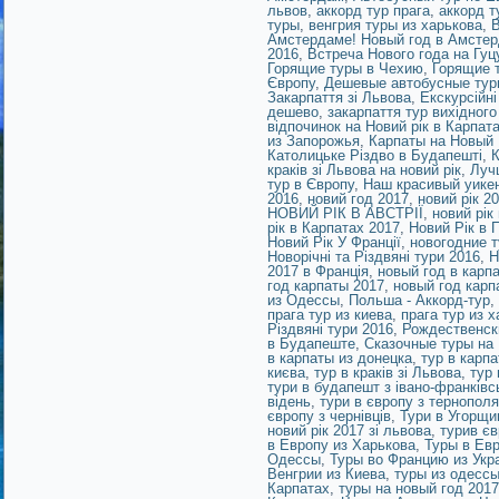
львов
,
аккорд тур прага
,
аккорд т
туры
,
венгрия туры из харькова
,
В
Амстердаме! Новый год в Амстер
2016
,
Встреча Нового года на Гу
Горящие туры в Чехию
,
Горящие 
Європу
,
Дешевые автобусные тур
Закарпаття зі Львова
,
Екскурсійн
дешево
,
закарпаття тур вихідного
відпочинок на Новий рік в Карпат
из Запорожья
,
Карпаты на Новый 
Католицьке Різдво в Будапешті
,
К
краків зі Львова на новий рік
,
Луч
тур в Європу
,
Наш красивый уике
2016
,
новий год 2017
,
новий рік 2
НОВИЙ РІК В АВСТРІЇ
,
новий рік
рік в Карпатах 2017
,
Новий Рік в П
Новий Рік У Франції
,
новогодние т
Новорічні та Різдвяні тури 2016
,
Н
2017 в Франція
,
новый год в карп
год карпаты 2017
,
новый год карп
из Одессы
,
Польша - Аккорд-тур
,
прага тур из киева
,
прага тур из 
Різдвяні тури 2016
,
Рождественск
в Будапеште
,
Сказочные туры на
в карпаты из донецка
,
тур в карпа
києва
,
тур в краків зі Львова
,
тур 
тури в будапешт з івано-франківс
відень
,
тури в європу з тернополя
європу з чернівців
,
Тури в Угорщи
новий рік 2017 зі львова
,
турив єв
в Европу из Харькова
,
Туры в Ев
Одессы
,
Туры во Францию из Укр
Венгрии из Киева
,
туры из одессы
Карпатах
,
туры на новый год 2017