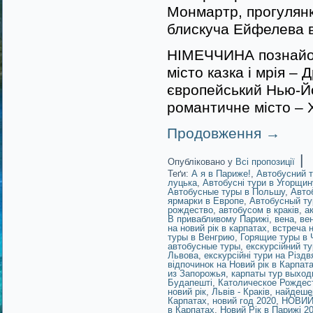
Монмартр, прогулянк
блискуча Ейфелева ве
НІМЕЧЧИНА познайом
місто казка і мрія –
європейський Нью-Йо
романтичне місто – Х
Продовження
→
|
Опубліковано у
Всі пропозиції
Теґи:
А я в Париже!
,
Автобусний т
луцька
,
Автобусні тури в Угорщин
Автобусные туры в Польшу
,
Авто
ярмарки в Европе
,
Автобусный ту
рождество
,
автобусом в краків
,
а
В привабливому Парижі
,
вена
,
ве
на новий рік в карпатах
,
встреча н
туры в Венгрию
,
Горящие туры в
автобусные туры
,
екскурсійний ту
Львова
,
екскурсійні тури на Різдв
відпочинок на Новий рік в Карпат
из Запорожья
,
карпаты тур выход
Будапешті
,
Католическое Рождес
новий рік
,
Львів - Краків
,
найдеше
Карпатах
,
новий год 2020
,
НОВИЙ 
в Карпатах
,
Новий Рік в Парижі 2