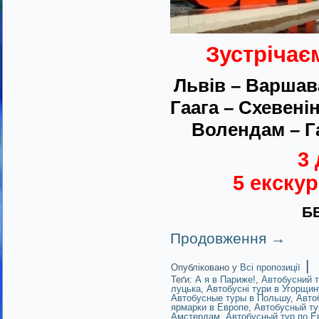
Зустрічає
Львів – Варшав
Гаага – Схевені
Волендам – Г
3 
5 екскур
БЕ
Продовження
→
|
Опубліковано у
Всі пропозиції
Теґи:
А я в Париже!
,
Автобусний т
луцька
,
Автобусні тури в Угорщин
Автобусные туры в Польшу
,
Авто
ярмарки в Европе
,
Автобусный ту
Амстердам
,
Автобусный тур по Е