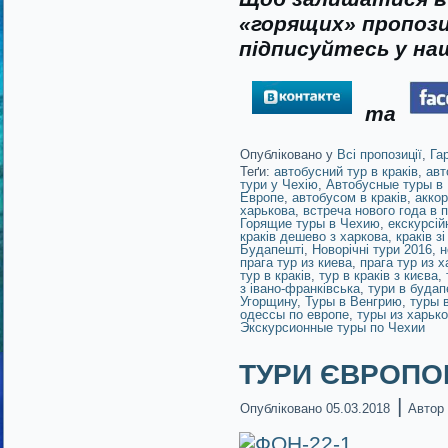
«горящих» пропози
підписуйтесь у наш
та
Опубліковано у
Всі пропозиції
,
Га
Теґи:
автобусний тур в краків
,
авт
тури у Чехію
,
Автобусные туры в
Европе
,
автобусом в краків
,
аккор
харькова
,
встреча нового года в 
Горящие туры в Чехию
,
екскурсій
краків дешево з харкова
,
краків з
Будапешті
,
Новорічні тури 2016
,
н
прага тур из киева
,
прага тур из 
тур в краків
,
тур в краків з києва
,
з івано-франківська
,
тури в будап
Угорщину
,
Туры в Венгрию
,
туры 
одессы по европе
,
туры из харько
Экскурсионные туры по Чехии
ТУРИ ЄВРОПОЮ!
|
Опубліковано
05.03.2018
Автор