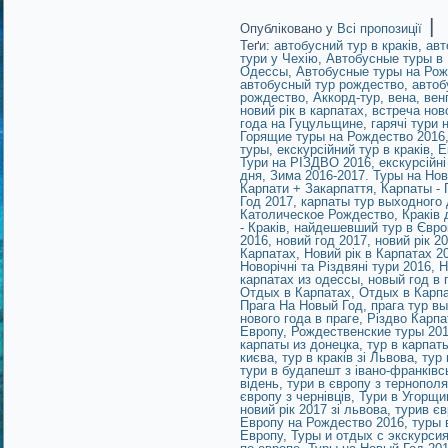
|
Опубліковано у
Всі пропозиції
Теґи:
автобусний тур в краків
,
авт
тури у Чехію
,
Автобусные туры в
Одессы
,
Автобусные туры на Рож
автобусный тур рождество
,
автоб
рождество
,
Аккорд-тур
,
вена
,
вен
новий рік в карпатах
,
встреча ново
года на Гуцульщине
,
гарячі тури 
Горящие туры на Рождество 2016
туры
,
екскурсійний тур в краків
,
Е
Тури на РІЗДВО 2016
,
екскурсійні
дня
,
Зима 2016-2017. Туры на Но
Карпати + Закарпаття
,
Карпаты - 
Год 2017
,
карпаты тур выходного
Католическое Рождество
,
Краків
- Краків
,
найдешевший тур в Євро
2016
,
новий год 2017
,
новий рік 2
Карпатах
,
Новий рік в Карпатах 2
Новорічні та Різдвяні тури 2016
,
Н
карпатах из одессы
,
новый год в 
Отдых в Карпатах
,
Отдых в Карпа
Прага На Новый Год
,
прага тур в
нового года в праге
,
Різдво Карпа
Европу
,
Рождественские туры 20
карпаты из донецка
,
тур в карпат
києва
,
тур в краків зі Львова
,
тур 
тури в будапешт з івано-франківс
відень
,
тури в європу з тернополя
європу з чернівців
,
Тури в Угорщи
новий рік 2017 зі львова
,
турив єв
Европу на Рождество 2016
,
туры 
Европу
,
Туры и отдых с экскурси