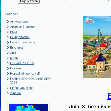
Категорії
Авіачартери
Автобусні чартери
ВІЗИ
Всі пропозиції
Гарячі пропозиції
Екзотика
Лижі
Море
НОВИЙ РІК 2025
Новини
Новорічні пропозиції
РАННЄ БРОНЮВАННЯ ЛІТО
2023
Різдво Христове
Україна
Днів: 3, без нічни