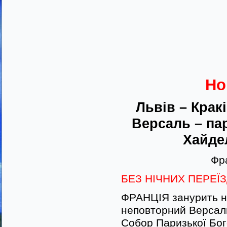
Но
Львів – Крак
Версаль – па
Хайде
Фра
БЕЗ НІЧНИХ ПЕРЕЇЗД
ФРАНЦІЯ занурить на
неповторний Версал
Собор Паризької Бог