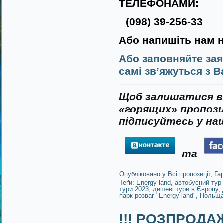
ТЕЛЕФОНАМИ:
(098) 39-256-33
Або напишіть нам 
Або заповняйте зая
самі зв’яжуться з В
Щоб залишатися в 
«горящих» пропози
підписуйтесь у наш
та
Опубліковано у
Всі пропозиції
,
Га
Теґи:
Energy land
,
автобусний тур 
тури 2023
,
дешеві тури в Європу
,
парк розваг "Energy land"
,
Польща
!!! РОЗПРОДАЖ