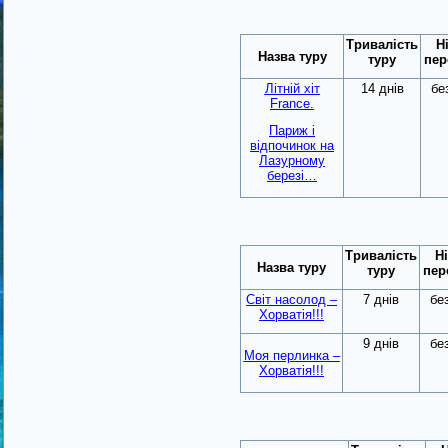
Тривалість
Н
Назва туру
туру
пер
Літній хіт
14 днів
бе
France.
Париж і
відпочинок на
Лазурному
березі…
Тривалість
Ні
Назва туру
туру
пер
Світ насолод –
7 днів
бе
Хорватія!!!
9 днів
бе
Моя перлинка –
Хорватія!!!