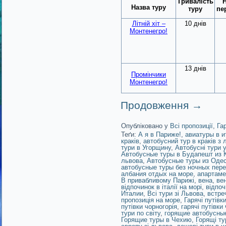
Тривалість
Н
Назва туру
туру
пе
Літній хіт –
10 днів
Монтенегро!
13 днів
Промінчики
Монтенегро!
Продовження
→
Опубліковано у
Всі пропозиції
,
Га
Теґи:
А я в Париже!
,
авиатуры в и
краків
,
автобусний тур в краків з 
тури в Угорщину
,
Автобусні тури 
Автобусные туры в Будапешт из 
львова
,
Автобусные туры из Оде
автобусные туры без ночных пер
албания отдых на море
,
апартаме
В привабливому Парижі
,
вена
,
ве
відпочинок в італії на морі
,
відпоч
Италии
,
Всі тури зі Львова
,
встре
пропозиція на море
,
Гарячі путівк
путівки чорногорія
,
гарячі путівки
тури по світу
,
горящие автобусные
Горящие туры в Чехию
,
Горящі ту