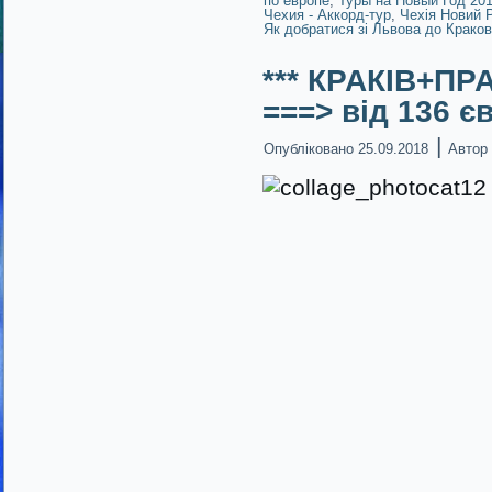
по европе
,
Туры на Новый Год 201
Чехия - Аккорд-тур
,
Чехія Новий Р
Як добратися зі Львова до Крако
*** КРАКІВ+П
===> від 136 є
|
Опубліковано
25.09.2018
Автор