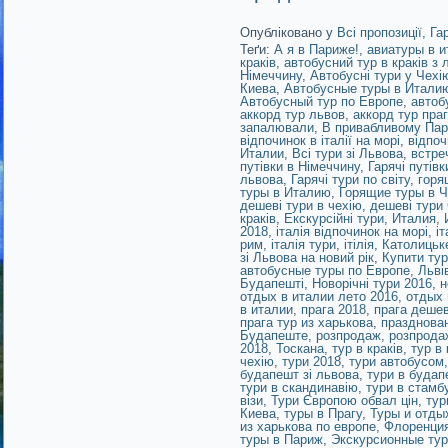
Опубліковано у
Всі пропозиції
,
Га
Теґи:
А я в Париже!
,
авиатуры в и
краків
,
автобусний тур в краків з 
Німеччину
,
Автобусні тури у Чехі
Киева
,
Автобусные туры в Итали
Автобусный тур по Европе
,
автоб
аккорд тур львов
,
аккорд тур пра
запалювали
,
В привабливому Пар
відпочинок в італії на морі
,
відпоч
Италии
,
Всі тури зі Львова
,
встре
путівки в Німеччину
,
Гарячі путівк
львова
,
Гарячі тури по світу
,
горя
туры в Италию
,
Горящие туры в 
дешеві тури в чехію
,
дешеві тури
краків
,
Екскурсійні тури
,
Италия
,
2018
,
італія відпочинок на морі
,
іт
рим
,
італія тури
,
ітілія
,
Католицьк
зі Львова на новий рік
,
Купити тур
автобусные туры по Европе
,
Льві
Будапешті
,
Новорічні тури 2016
,
н
отдых в италии лето 2016
,
отдых 
в италии
,
прага 2018
,
прага деше
прага тур из харькова
,
празднован
Будапеште
,
розпродаж
,
розпрода
2018
,
Тоскана
,
тур в краків
,
тур в 
чехію
,
тури 2018
,
тури автобусом
будапешт зі львова
,
тури в будап
тури в скандинавію
,
тури в стамб
візи
,
Тури Європою обвал цін
,
тур
Киева
,
туры в Прагу
,
Туры и отды
из харькова по европе
,
Флоренци
туры в Париж
,
Экскурсионные тур