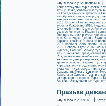
|
Опубліковано у
Всі пропозиції
Теґи:
автобусний тур в краків
,
авт
тури у Чехію
,
Автобусные туры в
на Рождественские ярмарки в Ев
автобусом в краків
,
аккорд тур л
венгрия туры
,
венгрия туры из ха
2016
,
Встреча Нового года на Гу
туры на Рождество 2016
,
Гуцульс
Екскурсійні тури
,
Екскурсійні тур
екскурсійні тури на Різдвяні свята
Горящие путевки и туры
,
Карпаты
дня
,
Католицьке Різдво в Будапе
харкова
,
краків зі Львова на новий
2016
,
новий рік 2016
,
Новий Рік 2
2016
,
Новорічні тури 2016
,
новый 
Одессы
,
Польша - Аккорд-тур
,
Пр
тур из харькова
,
празднование нов
Рождественские автобусные туры
карпаты из днепропетровска
,
тур 
кривого рога
,
тур в краків
,
тур в к
харькова
,
тури в Будапешт
,
тури 
будапешт из ужгорода
,
тури в від
Закарпаття
,
Туры в Венгрию
,
Туры
Карпаты из Одессы
,
Туры и отдых
из харькова по европе
,
Туры по К
Венгрии
,
Экскурсионные туры по 
Празьке дежав
|
Опубліковано
25.09.2018
Автор