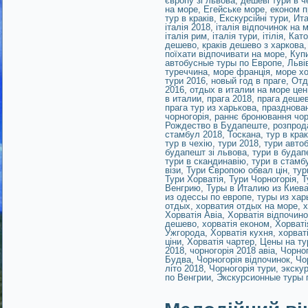
європу зі львова
,
дешеві тури в ч
на море
,
Егейське море
,
економ п
тур в краків
,
Екскурсійні тури
,
Ит
італія 2018
,
італія відпочинок на м
італія рим
,
італія тури
,
ітілія
,
Като
дешево
,
краків дешево з харкова
поїхати відпочивати на море
,
Куп
автобусные туры по Европе
,
Льві
туреччина
,
море франція
,
море хо
тури 2016
,
новый год в праге
,
Отд
2016
,
отдых в италии на море це
в италии
,
прага 2018
,
прага деше
прага тур из харькова
,
празднован
чорногорія
,
раннє бронювання чор
Рождество в Будапеште
,
розпрод
стамбул 2018
,
Тоскана
,
тур в крак
тур в чехію
,
тури 2018
,
тури авто
будапешт зі львова
,
тури в будап
тури в скандинавію
,
тури в стамб
візи
,
Тури Європою обвал цін
,
тур
Тури Хорватія
,
Тури Чорногорія
,
Т
Венгрию
,
Туры в Италию из Киев
из одессы по европе
,
туры из хар
отдых
,
хорватия отдых на море
,
х
Хорватія Авіа
,
Хорватія відпочино
дешево
,
хорватія економ
,
Хорваті
Ужгорода
,
Хорватія кухня
,
хорват
ціни
,
Хорватія чартер
,
Цены на ту
2018
,
чорногорія 2018 авіа
,
Чорног
Будва
,
Чорногорія відпочинок
,
Чо
літо 2018
,
Чорногорія тури
,
экску
по Венгрии
,
Экскурсионные туры 