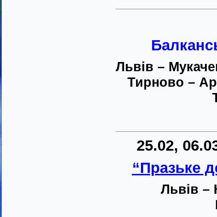
Балканс
Львів – Мукаче
Тирново – Ар
25.02, 06.03
“Празьке 
Львів – 