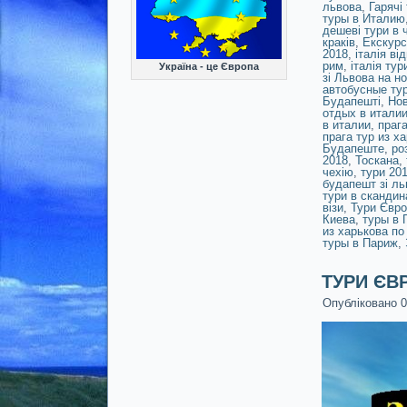
львова
,
Гарячі 
туры в Италию
дешеві тури в 
краків
,
Екскурс
2018
,
італія ві
рим
,
італія тур
Україна - це Європа
зі Львова на но
автобусные ту
Будапешті
,
Нов
отдых в италии
в италии
,
прага
прага тур из х
Будапеште
,
ро
2018
,
Тоскана
,
чехію
,
тури 20
будапешт зі ль
тури в скандин
візи
,
Тури Євро
Киева
,
туры в 
из харькова по
туры в Париж
,
ТУРИ ЄВР
Опубліковано
0