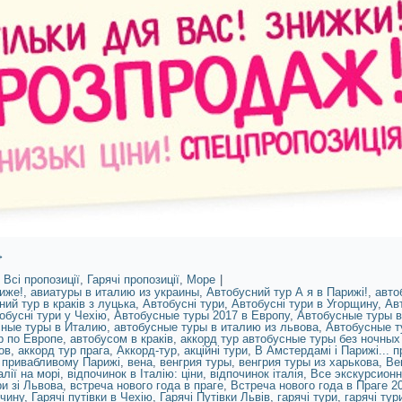
→
Всі пропозиції
,
Гарячі пропозиції
,
Море
|
иже!
,
авиатуры в италию из украины
,
Автобусний тур А я в Парижі!
,
авто
ний тур в краків з луцька
,
Автобусні тури
,
Автобусні тури в Угорщину
,
Авт
обусні тури у Чехію
,
Автобусные туры 2017 в Европу
,
Автобусные туры в
ные туры в Италию
,
автобусные туры в италию из львова
,
Автобусные т
р по Европе
,
автобусом в краків
,
аккорд тур автобусные туры без ночных
ов
,
аккорд тур прага
,
Аккорд-тур
,
акційні тури
,
В Амстердамі і Парижі... 
 привабливому Парижі
,
вена
,
венгрия туры
,
венгрия туры из харькова
,
Ве
алії на морі
,
відпочинок в Італію: ціни
,
відпочинок італія
,
Все экскурсионн
ри зі Львова
,
встреча нового года в праге
,
Встреча нового года в Праге 2
ччину
,
Гарячі путівки в Чехію
,
Гарячі Путівки Львів
,
гарячі тури
,
гарячі тур