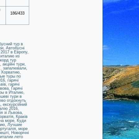
и
186/433
бусний тур в
ри
,
Автобусні
2017 в Европу
,
 италию из
корд тур
,
акційні тури
,
.. запалювали
,
в Хорватию
,
ые туры по
016
,
гарячі
ьвів
,
гарячі
ьвова
,
Гарячі
ры в Италию
,
шеві тури в
во отдохнуть
а
,
екскурсійний
талію 2016
,
ія зі Львова
,
орватія
,
Краків
на море
,
Куди
лию
,
Лучшие
ртугалія
,
море
пешті
,
Новорічні
 италии лето