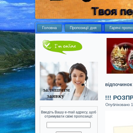
Головна
Пропозиції дня
Гарячі пропоз
відпочинок 
!!! РОЗП
Опубліковано
1
Введіть Вашу e-mail адресу, щоб
отримувати свіжі пропозиції: