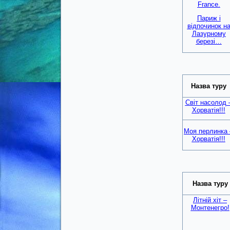
France.
Париж і
відпочинок н
Лазурному
березі…
Назва туру
Світ насолод 
Хорватія!!!
Моя перлинка 
Хорватія!!!
Назва туру
Літній хіт –
Монтенегро!