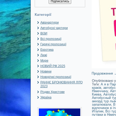
Категорії
Авіачартери
Автобусні чартери
ВІЗИ
Всі пропозиції
Гарячі пропозиції
Екзотика
Лижі
Море
НОВИЙ РІК 2025
Новини
Продовження
Новорічні пропозиції
Опубліковано у
РАННЄ БРОНЮВАННЯ ЛІТО
Теґи:
А я в Пар
2023
краків
,
автобус
Німеччину
,
Авт
Різдво Христове
Киева
,
Автобус
Україна
Автобусный ту
аккорд тур льв
запалювали
,
В
відпочинок в іт
Италии
,
Всі ту
путівки в Німе