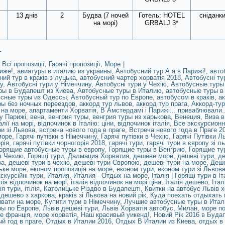
13 днів
2
Будва (7 ночей
Готель: HOTEL
сніданк
на морі)
GRBALJ 3*
→
Всі пропозиції
,
Гарячі пропозиції
,
Море
|
иже!
,
авиатуры в италию из украины
,
Автобусний тур А я в Парижі!
,
авто
ний тур в краків з луцька
,
автобусний чартер хорватія 2018
,
Автобусні ту
у
,
Автобусні тури у Німеччину
,
Автобусні тури у Чехію
,
Автобусные туры 
ры в Будапешт из Киева
,
Автобусные туры в Италию
,
автобусные туры в
сные туры из Одессы
,
Автобусный тур по Европе
,
автобусом в краків
,
ак
ры без ночных переездов
,
аккорд тур львов
,
аккорд тур прага
,
Аккорд-тур
 на море
,
апартаменти Хорватія
,
В Амстердамі і Парижі... приваблювали.
у Парижі
,
вена
,
венгрия туры
,
венгрия туры из харькова
,
Венеция
,
‎Виза 
алії на морі
,
відпочинок в Італію: ціни
,
відпочинок італія
,
Все экскурсионн
ри зі Львова
,
встреча нового года в праге
,
Встреча нового года в Праге 2
море
,
Гарячі путівки в Німеччину
,
Гарячі путівки в Чехію
,
Гарячі Путівки Л
рія
,
гарячі путівки чорногорія 2018
,
гарячі тури
,
гарячі тури в європу зі л
орящие автобусные туры в европу
,
Горящие туры в Венгрию
,
Горящие ту
в Чехию
,
Горящі тури
,
Далмация Хорватия
,
дешеве море
,
дешеві тури
,
де
ва
,
дешеві тури в чехію
,
дешеві тури Європою
,
дешеві тури на море
,
Деше
ьке море
,
економ пропозиція на море
,
економ тури
,
економ тури зі Львов
скурсійні тури
,
Италия
,
Италия - Отдых на море
,
Італія | Горящі тури в І
лія відпочинок на морі
,
італія відпочинок на морі ціна
,
Італія дешево
,
Італ
ія тури
,
ітілія
,
Католицьке Різдво в Будапешті
,
Квитки на автобус Львів х
 дешево з харкова
,
краків зі Львова на новий рік
,
Куда поехать отдыхать 
ивати на море
,
Купити тури в Німеччину
,
Лучшие автобусные туры в Ита
ры по Европе
,
Львів дешеві тури
,
Львів Хорватія автобус
,
Милан
,
море по
е франція
,
море хорватія
,
Наш красивый уикенд!
,
Новий Рік 2016 в Буда
й год в праге
,
Отдых в Италии 2016
,
Отдых В Италии из Киева
,
отдых в