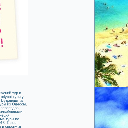
бусний тур в
обусні тури у
 Будапешт из
уры из Одессы
,
 переездов
,
приваблювали...
неция
,
ые туры по
016
,
Гарячі
и в європу зі