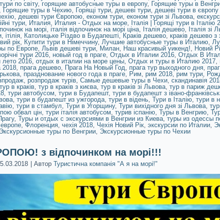
тури по світу
,
горящие автобусные туры в европу
,
Горящие туры в Венгр
,
Горящие туры в Чехию
,
Горящі тури
,
дешеві тури
,
дешеві тури в європу 
чехію
,
дешеві тури Європою
,
економ тури
,
економ тури зі Львова
,
екскурс
ійні тури
,
Италия
,
Италия - Отдых на море
,
Італія | Горящі тури в Італію 
дпочинок на морі
,
італія відпочинок на морі ціна
,
Італія дешево
,
Італія зі 
и
,
ітілія
,
Католицьке Різдво в Будапешті
,
Краків дешево
,
краків дешево з
вий рік
,
Купити тури в Німеччину
,
Лучшие автобусные туры в Италию
,
Лу
ры по Европе
,
Львів дешеві тури
,
Милан
,
Наш красивый уикенд!
,
Новий Рі
орічні тури 2016
,
новый год в праге
,
Отдых в Италии 2016
,
Отдых В Итал
 лето 2016
,
отдых в италии на море цены
,
Отдых и туры в Италию 2017
,
 2018
,
прага дешево
,
Прага На Новый Год
,
прага тур выходного дня
,
праг
арькова
,
празднование нового года в праге
,
Рим
,
рим 2018
,
рим тури
,
Рож
зпродаж
,
розпродаж турів
,
Самые дешевые туры в Чехи
,
скандинавія 201
тур в краків
,
тур в краків з києва
,
тур в краків зі Львова
,
тур в париж деш
18
,
тури автобусом
,
тури в Будапешт
,
тури в будапешт з івано-франківськ
вова
,
тури в будапешт из ужгорода
,
тури в відень
,
Тури в Італію
,
тури в 
авію
,
тури в стамбул
,
Тури в Угорщину
,
Тури вихідного дня зі Львова
,
тур
пою обвал цін
,
тури італія автобусом
,
турив іспанію
,
Туры в Венгрию
,
Ту
Прагу
,
Туры и отдых с экскурсиями в Венгрии из Киева
,
туры из одессы п
 европе
,
Флоренция
,
чехія 2018
,
Чехія Новий Рік
,
экскурсии по Италии
,
Э
Экскурсионные туры по Венгрии
,
Экскурсионные туры по Чехии
ОПОЮ! з відпочинком на морі!!!
5.03.2018
|
Автор
Туристична компанія "А я на морі!"