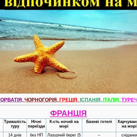
ОРВАТІЯ,
ЧОРНОГОРІЯ,
ГРЕЦІЯ,
ІСПАНІЯ,
ІТАЛІЯ,
ТУРЕ
ФРАНЦІЯ
Тривалість
Нічні
К-сть ночей на
Базові готелі
Харчуван
туру
переїзди
морі
на морі
14 днів
без НП
Лазурний берег (5
–
сніданк