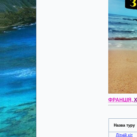
ФРАНЦІЯ,
Х
Назва туру
Літній хіт