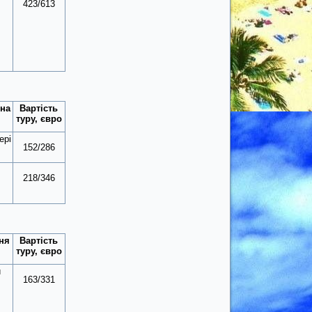
423/613
 на
Вартість
туру, євро
ері
152/286
218/346
ня
Вартість
туру, євро
и
163/331