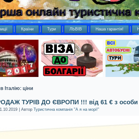
иції
Країни
Тури
ЛЬВІВ
Наша гарантія!
в Італію: ціни
РОДАЖ ТУРІВ ДО ЄВРОПИ !!! від 61 € з особи
1.10.2019
|
Автор
Туристична компанія "А я на морі!"