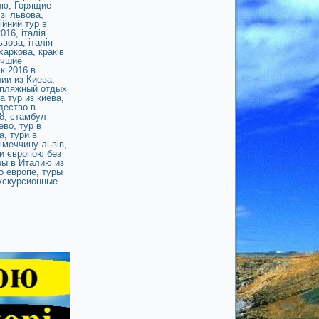
ию
,
Горящие
зі львова
,
ійний тур в
2016
,
італія
Львова
,
італія
 харкова
,
краків
чшие
к 2016 в
ии из Киева
,
пляжный отдых
а тур из киева
,
дество в
8
,
стамбул
ево
,
тур в
а
,
тури в
німеччину львів
,
и європою без
ры в Италию из
о европе
,
туры
кскурсионные