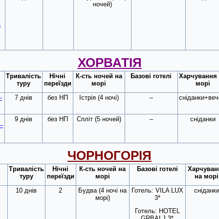
ночей)
а
ХОРВАТІЯ
Тривалість
Нічні
К-сть ночей на
Базові готелі
Харчування
туру
переїзди
морі
морі
–
7 днів
без НП
Істрія (4 ночі)
–
сніданки+веч
9 днів
без НП
Спліт (5 ночей)
–
сніданки
–
ЧОРНОГОРІЯ
Тривалість
Нічні
К-сть ночей на
Базові готелі
Харчуван
туру
переїзди
морі
на морі
10 днів
2
Будва (4 ночі на
Готель: VILA LUX
сніданк
морі)
3*
Готель: HOTEL
GRBALJ 3*