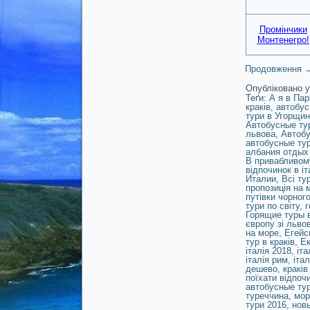
Промінчики
Монтенегро!
Продовження
Опубліковано у
Теґи:
А я в Пар
краків
,
автобус
тури в Угорщин
Автобусные ту
львова
,
Автобу
автобусные ту
албания отдых
В привабливом
відпочинок в іт
Италии
,
Всі ту
пропозиція на 
путівки чорного
тури по світу
,
г
Горящие туры 
європу зі льво
на море
,
Егейс
тур в краків
,
Ек
італія 2018
,
іта
італія рим
,
італ
дешево
,
краків
поїхати відпоч
автобусные ту
туреччина
,
мор
тури 2016
,
новы