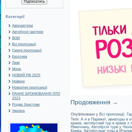
Категорії
Авіачартери
Автобусні чартери
ВІЗИ
Всі пропозиції
Гарячі пропозиції
Екзотика
Лижі
Море
НОВИЙ РІК 2025
Новини
Новорічні пропозиції
РАННЄ БРОНЮВАННЯ ЛІТО
2023
Продовження
→
Різдво Христове
Україна
Опубліковано у
Всі пропозиції
,
Га
Теґи:
А я в Париже!
,
авиатуры в и
краків
,
автобусний тур в краків з 
Німеччину
,
Автобусні тури у Чехі
Киева
,
Автобусные туры в Итали