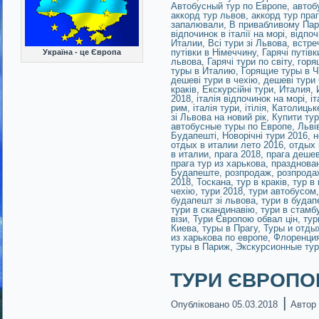
Автобусный тур по Европе
,
автоб
аккорд тур львов
,
аккорд тур пра
запалювали
,
В привабливому Пар
відпочинок в італії на морі
,
відпоч
Италии
,
Всі тури зі Львова
,
встре
путівки в Німеччину
,
Гарячі путівк
Україна - це Європа
львова
,
Гарячі тури по світу
,
горя
туры в Италию
,
Горящие туры в 
дешеві тури в чехію
,
дешеві тури
краків
,
Екскурсійні тури
,
Италия
,
2018
,
італія відпочинок на морі
,
іт
рим
,
італія тури
,
ітілія
,
Католицьк
зі Львова на новий рік
,
Купити тур
автобусные туры по Европе
,
Льві
Будапешті
,
Новорічні тури 2016
,
н
отдых в италии лето 2016
,
отдых 
в италии
,
прага 2018
,
прага деше
прага тур из харькова
,
празднован
Будапеште
,
розпродаж
,
розпрода
2018
,
Тоскана
,
тур в краків
,
тур в 
чехію
,
тури 2018
,
тури автобусом
будапешт зі львова
,
тури в будап
тури в скандинавію
,
тури в стамб
візи
,
Тури Європою обвал цін
,
тур
Киева
,
туры в Прагу
,
Туры и отды
из харькова по европе
,
Флоренци
туры в Париж
,
Экскурсионные тур
ТУРИ ЄВРОПОЮ!
|
Опубліковано
05.03.2018
Автор