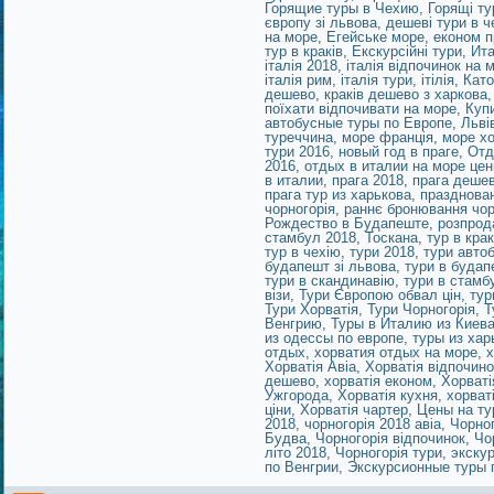
Горящие туры в Чехию
,
Горящі ту
європу зі львова
,
дешеві тури в ч
на море
,
Егейське море
,
економ п
тур в краків
,
Екскурсійні тури
,
Ит
італія 2018
,
італія відпочинок на м
італія рим
,
італія тури
,
ітілія
,
Като
дешево
,
краків дешево з харкова
поїхати відпочивати на море
,
Куп
автобусные туры по Европе
,
Льві
туреччина
,
море франція
,
море хо
тури 2016
,
новый год в праге
,
Отд
2016
,
отдых в италии на море це
в италии
,
прага 2018
,
прага деше
прага тур из харькова
,
празднован
чорногорія
,
раннє бронювання чор
Рождество в Будапеште
,
розпрод
стамбул 2018
,
Тоскана
,
тур в крак
тур в чехію
,
тури 2018
,
тури авто
будапешт зі львова
,
тури в будап
тури в скандинавію
,
тури в стамб
візи
,
Тури Європою обвал цін
,
тур
Тури Хорватія
,
Тури Чорногорія
,
Т
Венгрию
,
Туры в Италию из Киев
из одессы по европе
,
туры из хар
отдых
,
хорватия отдых на море
,
х
Хорватія Авіа
,
Хорватія відпочино
дешево
,
хорватія економ
,
Хорваті
Ужгорода
,
Хорватія кухня
,
хорват
ціни
,
Хорватія чартер
,
Цены на ту
2018
,
чорногорія 2018 авіа
,
Чорног
Будва
,
Чорногорія відпочинок
,
Чо
літо 2018
,
Чорногорія тури
,
экску
по Венгрии
,
Экскурсионные туры 