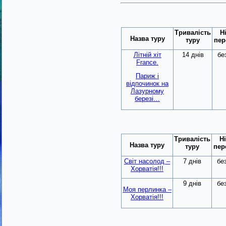
Тривалість
Н
Назва туру
туру
пер
Літній хіт
14 днів
бе
France.
Париж і
відпочинок на
Лазурному
березі…
Тривалість
Ні
Назва туру
туру
пер
Світ насолод –
7 днів
бе
Хорватія!!!
9 днів
бе
Моя перлинка –
Хорватія!!!