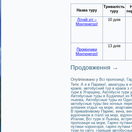
Тривалість
Н
Назва туру
туру
пе
Літній хіт –
10 днів
Монтенегро!
13 днів
Промінчики
Монтенегро!
Продовження
→
Опубліковано у
Всі пропозиції
,
Га
Теґи:
А я в Париже!
,
авиатуры в и
краків
,
автобусний тур в краків з 
тури в Угорщину
,
Автобусні тури 
Автобусные туры в Будапешт из 
львова
,
Автобусные туры из Оде
автобусные туры без ночных пер
албания отдых на море
,
апартаме
В привабливому Парижі
,
вена
,
ве
відпочинок в італії на морі
,
відпоч
Италии
,
Всі тури зі Львова
,
встре
пропозиція на море
,
Гарячі путівк
путівки чорногорія
,
гарячі путівки
тури по світу
,
горящие автобусные