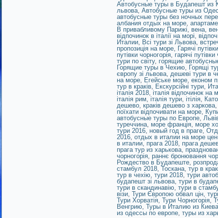
Автобусные туры в Будапешт из 
львова
,
Автобусные туры из Оде
автобусные туры без ночных пер
албания отдых на море
,
апартаме
В привабливому Парижі
,
вена
,
ве
відпочинок в італії на морі
,
відпоч
Италии
,
Всі тури зі Львова
,
встре
пропозиція на море
,
Гарячі путівк
путівки чорногорія
,
гарячі путівки
тури по світу
,
горящие автобусные
Горящие туры в Чехию
,
Горящі ту
європу зі львова
,
дешеві тури в ч
на море
,
Егейське море
,
економ п
тур в краків
,
Екскурсійні тури
,
Ит
італія 2018
,
італія відпочинок на м
італія рим
,
італія тури
,
ітілія
,
Като
дешево
,
краків дешево з харкова
поїхати відпочивати на море
,
Куп
автобусные туры по Европе
,
Льві
туреччина
,
море франція
,
море хо
тури 2016
,
новый год в праге
,
Отд
2016
,
отдых в италии на море це
в италии
,
прага 2018
,
прага деше
прага тур из харькова
,
празднован
чорногорія
,
раннє бронювання чор
Рождество в Будапеште
,
розпрод
стамбул 2018
,
Тоскана
,
тур в крак
тур в чехію
,
тури 2018
,
тури авто
будапешт зі львова
,
тури в будап
тури в скандинавію
,
тури в стамб
візи
,
Тури Європою обвал цін
,
тур
Тури Хорватія
,
Тури Чорногорія
,
Т
Венгрию
,
Туры в Италию из Киев
из одессы по европе
,
туры из хар