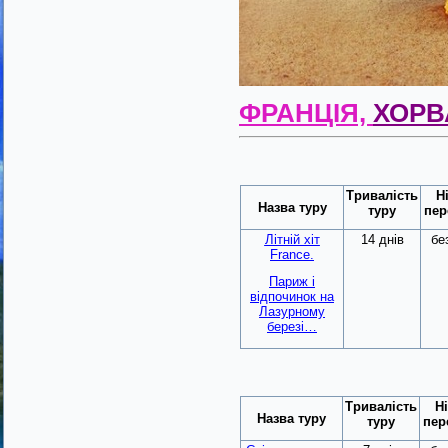
ФРАНЦІЯ,
ХОРВ
Тривалість
Н
Назва туру
туру
пер
Літній хіт
14 днів
бе
France.
Париж і
відпочинок на
Лазурному
березі…
Тривалість
Ні
Назва туру
туру
пер