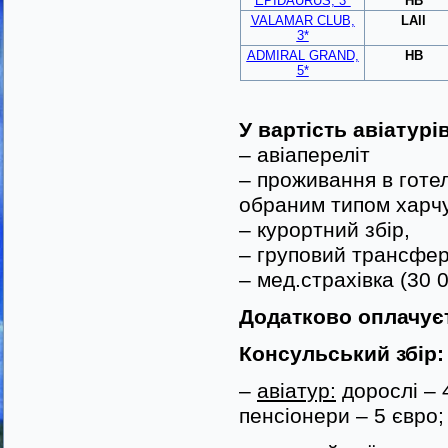
EPIDAURUS, 3*
HB
VALAMAR CLUB,
LAll
3*
ADMIRAL GRAND,
HB
5*
У вартість авіатурі
– авіапереліт
– проживання в готел
обраним типом харч
– курортний збір,
– груповий трансфе
– мед.страхівка (30 
Додатково оплачує
Консульський збір:
–
авіатур:
дорослі – 4
пенсіонери – 5 євро;