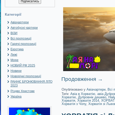
Категорії
Авіачартери
Автобусні чартери
ВІЗИ
Всі пропозиції
Гарячі пропозиції
Екзотика
Лижі
Море
НОВИЙ РІК 2025
Новини
Новорічні пропозиції
Продовження
→
РАННЄ БРОНЮВАННЯ ЛІТО
2023
Опубліковано у
Авіачартери
,
Всі 
Різдво Христове
Теґи:
Авіа в Хорватію
,
авіа Дубро
Україна
Хорватію
,
Дубровнік дешево
,
Най
Хорватія
,
Хорватія 2014
,
ХОРВАТІ
Хорватія з Чопу
,
Хорватія зі Льво