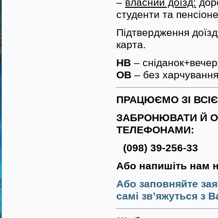
–
власний доїзд:
доро
студенти та пенсіоне
Підтвердження доїзду
карта.
HB
– сніданок+вечер
ОВ
– без харчуванн
ПРАЦЮЄМО ЗІ ВСІ
ЗАБРОНЮВАТИ Й О
ТЕЛЕФОНАМИ:
(098) 39-256-33
Або напишіть нам 
Або заповняйте зая
самі зв’яжуться з В