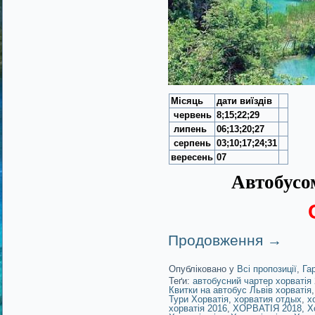
Місяць
дати виїздів
червень
8;15;22;29
липень
06;13;20;27
се
рпень
03;10;17;24;31
вересень
07
Автобусом
Продовження
→
Опубліковано у
Всі пропозиції
,
Га
Теґи:
автобусний чартер хорватія
Квитки на автобус Львів хорватія
Тури Хорватія
,
хорватия отдых
,
х
хорватія 2016
,
ХОРВАТІЯ 2018
,
Х