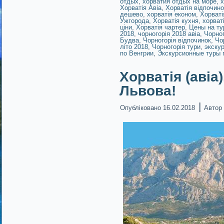
отдых
,
хорватия отдых на море
,
х
Хорватія Авіа
,
Хорватія відпочино
дешево
,
хорватія економ
,
Хорваті
Ужгорода
,
Хорватія кухня
,
хорват
ціни
,
Хорватія чартер
,
Цены на ту
2018
,
чорногорія 2018 авіа
,
Чорног
Будва
,
Чорногорія відпочинок
,
Чо
літо 2018
,
Чорногорія тури
,
экску
по Венгрии
,
Экскурсионные туры 
Хорватія (авіа)
Львова!
|
Опубліковано
16.02.2018
Автор