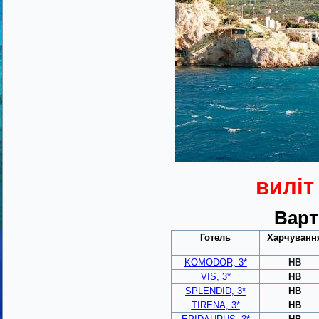
виліт
Варт
Готель
Харчуванн
KOMODOR, 3*
HB
VIS, 3*
HB
SPLENDID, 3*
HB
TIRENA, 3*
HB