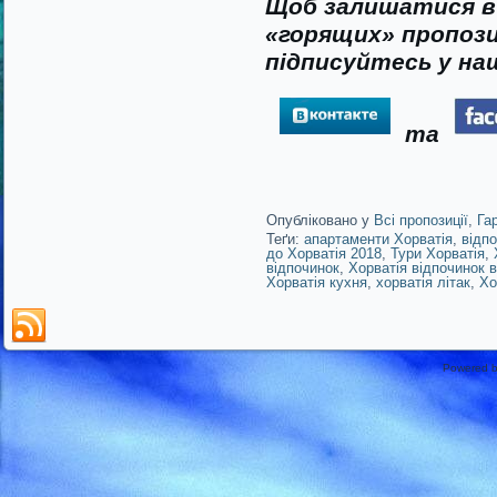
Щоб залишатися в 
«горящих» пропози
підписуйтесь у наш
та
Опубліковано у
Всі пропозиції
,
Га
Теґи:
апартаменти Хорватія
,
відп
до Хорватія 2018
,
Тури Хорватія
,
відпочинок
,
Хорватія відпочинок в
Хорватія кухня
,
хорватія літак
,
Хо
Powered 