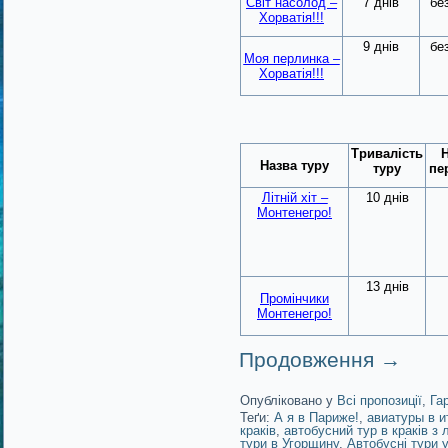
Світ насолод –
7 днів
бе
Хорватія!!!
9 днів
бе
Моя перлинка –
Хорватія!!!
Тривалість
Н
Назва туру
туру
пе
Літній хіт –
10 днів
Монтенегро!
13 днів
Промінчики
Монтенегро!
Продовження
→
Опубліковано у
Всі пропозиції
,
Га
Теґи:
А я в Париже!
,
авиатуры в и
краків
,
автобусний тур в краків з 
тури в Угорщину
,
Автобусні тури 