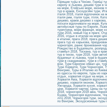
Горящие туры в Чехию
,
Горящі ту
європу зі львова
,
дешеві тури в ч
на море
,
Егейське море
,
економ п
тур в краків
,
Екскурсійні тури
,
Ит
італія 2018
,
італія відпочинок на м
італія рим
,
італія тури
,
ітілія
,
Като
дешево
,
краків дешево з харкова
поїхати відпочивати на море
,
Куп
автобусные туры по Европе
,
Льві
туреччина
,
море франція
,
море хо
тури 2016
,
новый год в праге
,
Отд
2016
,
отдых в италии на море це
в италии
,
прага 2018
,
прага деше
прага тур из харькова
,
празднован
чорногорія
,
раннє бронювання чор
Рождество в Будапеште
,
розпрод
стамбул 2018
,
Тоскана
,
тур в крак
тур в чехію
,
тури 2018
,
тури авто
будапешт зі львова
,
тури в будап
тури в скандинавію
,
тури в стамб
візи
,
Тури Європою обвал цін
,
тур
Тури Хорватія
,
Тури Чорногорія
,
Т
Венгрию
,
Туры в Италию из Киев
из одессы по европе
,
туры из хар
отдых
,
хорватия отдых на море
,
х
Хорватія Авіа
,
Хорватія відпочино
дешево
,
хорватія економ
,
Хорваті
Ужгорода
,
Хорватія кухня
,
хорват
ціни
,
Хорватія чартер
,
Цены на ту
2018
,
чорногорія 2018 авіа
,
Чорног
Будва
,
Чорногорія відпочинок
,
Чо
літо 2018
,
Чорногорія тури
,
экску
по Венгрии
,
Экскурсионные туры 