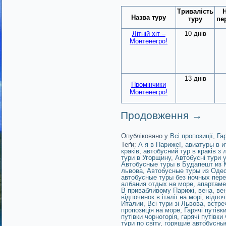
Тривалість
Н
Назва туру
туру
пе
Літній хіт –
10 днів
Монтенегро!
13 днів
Промінчики
Монтенегро!
Продовження
→
Опубліковано у
Всі пропозиції
,
Га
Теґи:
А я в Париже!
,
авиатуры в и
краків
,
автобусний тур в краків з 
тури в Угорщину
,
Автобусні тури 
Автобусные туры в Будапешт из 
львова
,
Автобусные туры из Оде
автобусные туры без ночных пер
албания отдых на море
,
апартаме
В привабливому Парижі
,
вена
,
ве
відпочинок в італії на морі
,
відпоч
Италии
,
Всі тури зі Львова
,
встре
пропозиція на море
,
Гарячі путівк
путівки чорногорія
,
гарячі путівки
тури по світу
,
горящие автобусные