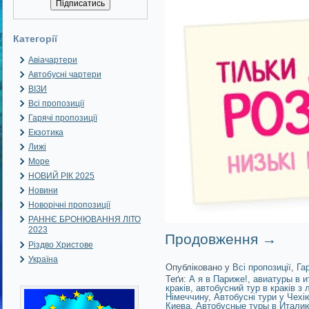
Категорії
Авіачартери
Автобусні чартери
ВІЗИ
Всі пропозиції
Гарячі пропозиції
Екзотика
Лижі
Море
НОВИЙ РІК 2025
Новини
Новорічні пропозиції
РАННЄ БРОНЮВАННЯ ЛІТО
2023
Продовження
→
Різдво Христове
Україна
Опубліковано у
Всі пропозиції
,
Га
Теґи:
А я в Париже!
,
авиатуры в и
краків
,
автобусний тур в краків з 
Німеччину
,
Автобусні тури у Чехі
Киева
,
Автобусные туры в Итали