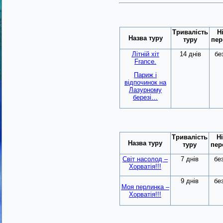
Тривалість
Н
Назва туру
туру
пер
Літній хіт
14 днів
бе
France.
Париж і
відпочинок на
Лазурному
березі…
Тривалість
Ні
Назва туру
туру
пер
Світ насолод –
7 днів
бе
Хорватія!!!
9 днів
бе
Моя перлинка –
Хорватія!!!