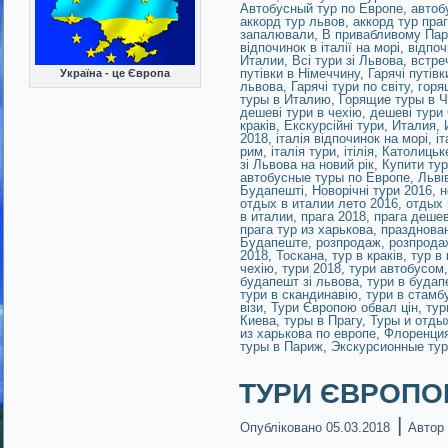
Автобусный тур по Европе
,
автоб
аккорд тур львов
,
аккорд тур пра
запалювали
,
В привабливому Пар
відпочинок в італії на морі
,
відпоч
Италии
,
Всі тури зі Львова
,
встре
путівки в Німеччину
,
Гарячі путівк
Україна - це Європа
львова
,
Гарячі тури по світу
,
горя
туры в Италию
,
Горящие туры в 
дешеві тури в чехію
,
дешеві тури
краків
,
Екскурсійні тури
,
Италия
,
2018
,
італія відпочинок на морі
,
іт
рим
,
італія тури
,
ітілія
,
Католицьк
зі Львова на новий рік
,
Купити тур
автобусные туры по Европе
,
Льві
Будапешті
,
Новорічні тури 2016
,
н
отдых в италии лето 2016
,
отдых 
в италии
,
прага 2018
,
прага деше
прага тур из харькова
,
празднован
Будапеште
,
розпродаж
,
розпрода
2018
,
Тоскана
,
тур в краків
,
тур в 
чехію
,
тури 2018
,
тури автобусом
будапешт зі львова
,
тури в будап
тури в скандинавію
,
тури в стамб
візи
,
Тури Європою обвал цін
,
тур
Киева
,
туры в Прагу
,
Туры и отды
из харькова по европе
,
Флоренци
туры в Париж
,
Экскурсионные тур
ТУРИ ЄВРОПОЮ!
|
Опубліковано
05.03.2018
Автор